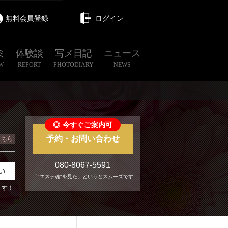
無料会員登録
ログイン
ミ
体験談
写メ日記
ニュース
W
REPORT
PHOTODIARY
NEWS
◎
今すぐご案内可
予約・お問い合わせ
こちら
080-8067-5591
い
「"エステ魂"を見た」というとスムーズです
ます！