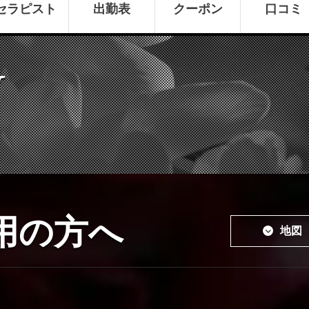
セラピスト
出勤表
クーポン
口コミ
W
用の方へ
地図