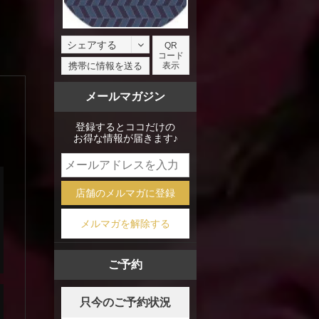
シェアする
QR
コード
facebook
携帯に情報を送る
表示
X
メールマガジン
mixi
登録するとココだけの
お得な情報が届きます♪
店舗のメルマガに登録
メルマガを解除する
ご予約
只今のご予約状況