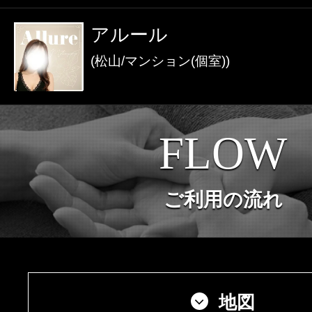
激アツなお店を多数掲載！
アルール
夏の特集イベント開催中！
(松山/マンション(個室))
メンズエステ店
FLOW
お店を探す
セラピスト
ご利用の流れ
お店検索ページへ
セラピストを探す
ランキング
エリアから探す
セラピスト検索ページ
地図