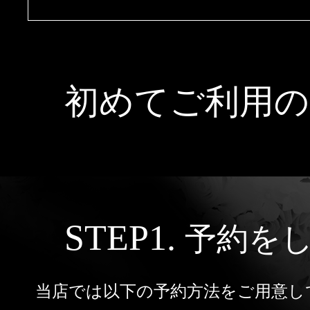
クーポン
鳥取
島根
岡山
本日出勤のセラピスト
口コミ
山口
徳島
香川
即セラ
初めてご利用の
体験談
高知
エリアから探す
写メ日記
ジャンルから探す
鳥取
島根
岡山
STEP1.
予約を
ニュース
店舗型
マンション(個室)
山口
徳島
香川
当店では以下の予約方法をご用意し
ギャラリー