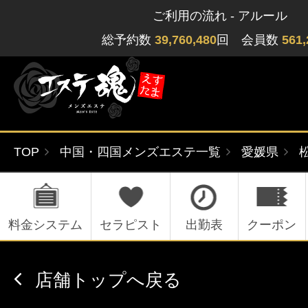
ご利用の流れ - アルール
総予約数
39,760,480
回 会員数
561,
TOP
中国・四国メンズエステ一覧
愛媛県
ゲストさん
閲覧履歴
関東版
関西版
無料会員登録
料金システム
セラピスト
出勤表
クーポン
北海道・東北版
九州・沖縄版
店舗トップへ戻る
ログイン