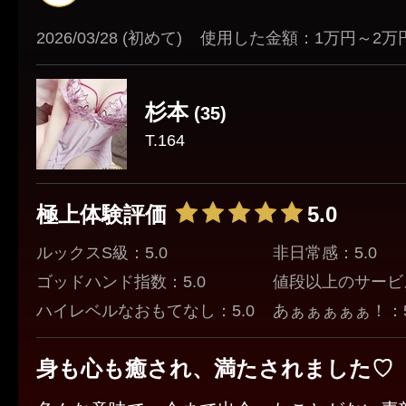
何だこれは癒されるーって感じです。
2026/03/28 (初めて)
使用した金額：1万円～2万
これは次回はさらに凄いことになるんではな
らみます。
杉本
(35)
T.164
次回を楽しみに明日から頑張ります！
極上体験評価
5.0
ルックスS級：5.0
非日常感：5.0
ゴッドハンド指数：5.0
値段以上のサービス
ハイレベルなおもてなし：5.0
あぁぁぁぁぁ！：5
身も心も癒され、満たされました♡