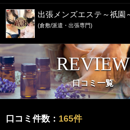
激アツなお店を多数掲載！
出張メンズエステ～祇園
夏の特集イベント開催中！
(倉敷/派遣・出張専門)
メンズエステ店
REVIEW
お店を探す
セラピスト
口コミ一覧
お店検索ページへ
セラピストを探す
ランキング
エリアから探す
口コミ件数：
165件
セラピスト検索ページ