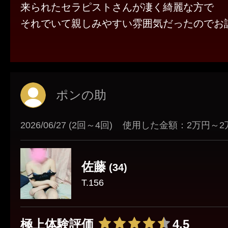
来られたセラピストさんが凄く綺麗な方で
それでいて親しみやすい雰囲気だったのでお話
施術も緩すぎず痛すぎずで絶妙( *´꒳`*)
とてもリラックス出来たし最高でした😻
ポンの助
2026/06/27 (2回～4回)
使用した金額：2万円～2
佐藤
(34)
T.156
極上体験評価
4.5