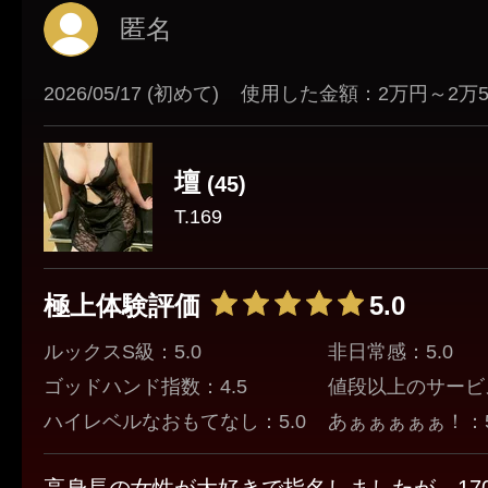
ムード満点🤩
匿名
希望通りのフェザータッチは
手を休めることなく
2026/05/17 (初めて)
使用した金額：2万円～2万
責めまくり
とても充実した時間でした。
壇
(45)
また絶対会いに行くぜ👍
T.169
極上体験評価
5.0
ルックスS級：5.0
非日常感：5.0
ゴッドハンド指数：4.5
値段以上のサービス
ハイレベルなおもてなし：5.0
あぁぁぁぁぁ！：5