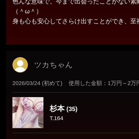
色んな意味で、今まで出会ったことがない素
（＾ω＾）
身も心も安心してさらけ出すことができ、至
穏やかな口調でかなり深いところまで語って
つい調子に乗って名前以外の個人情報をほと
ましたが、裏アカではない本アカのほうでア
ーさせてもらったので、本名も明かすことになり
ツカちゃん
思い出すとまた胸とアソコがキュンとします(о´
帰省の折にはまたお願いしますね。See you
2026/03/24 (初めて)
使用した金額：1万円～2万
杉本
(35)
T.164