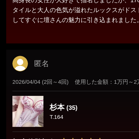
高身長の女性が大好きで指名しましたが、17
タイルと大人の色気が溢れたルックスがドス
してすぐに壇さんの魅力に引き込まれました
最初は緊張しましたが、落ち着いた大人の雰
緊張を解していただき、施術では抜群のスタ
した超密着施術の連続に完全に骨抜きにされ
スタイル抜群で大人の落ち着いた美人さんが
匿名
刺さると思うので気になる方はぜひ指名して
ょうか。
2026/04/04 (2回～4回)
使用した金額：1万円～2
私は次回も必ず指名します。
杉本
(35)
T.164