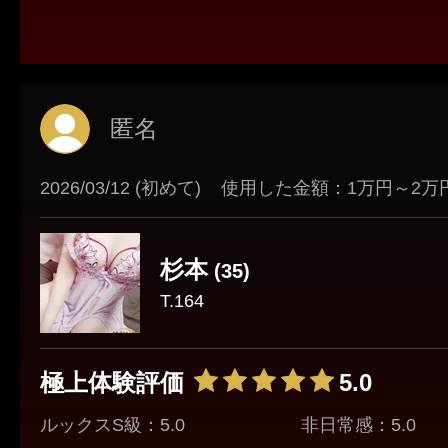
初見の印象は誰もが憧れる綺麗なお姉さんと
スタイルも良く、なにより喋りやすくリラッ
す。
マッサージの方は細部まで丁寧に癒してくれ
匿名
すすめです。
2026/03/12 (初めて)
使用した金額：1万円～2万
あとはご自身で指名して確かめてみてくださ
私はリピート確定です。
杉本
(35)
T.164
極上体験評価
5.0
ルックスS級：5.0
非日常感：5.0