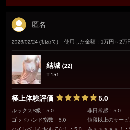
匿名
2026/02/24 (初めて)
使用した金額：1万円～2万
結城
(22)
T.151
極上体験評価
5.0
ルックスS級：5.0
非日常感：5.0
ゴッドハンド指数：5.0
値段以上のサービス
ハイレベルなおもてなし：5.0
あぁぁぁぁぁ！：5