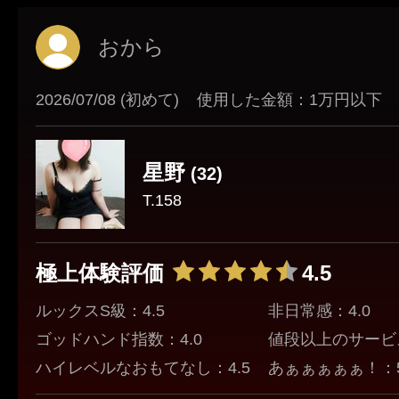
クーポン
鳥取
島根
岡山
本日出勤のセラピスト
おから
口コミ
2026/07/08 (初めて)
使用した金額：1万円以下
山口
徳島
香川
即セラ
体験談
星野
(32)
高知
エリアから探す
T.158
写メ日記
ジャンルから探す
鳥取
島根
岡山
極上体験評価
4.5
ニュース
ルックスS級：4.5
非日常感：4.0
店舗型
マンション(個室)
山口
徳島
香川
ゴッドハンド指数：4.0
値段以上のサービス
ハイレベルなおもてなし：4.5
あぁぁぁぁぁ！：5
ギャラリー