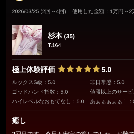
2026/03/25 (2回～4回)
使用した金額：1万円～2
杉本
(35)
T.164
極上体験評価
5.0
ルックスS級：5.0
非日常感：5.0
ゴッドハンド指数：5.0
値段以上のサービス
ハイレベルなおもてなし：5.0
あぁぁぁぁぁ！：5
癒し