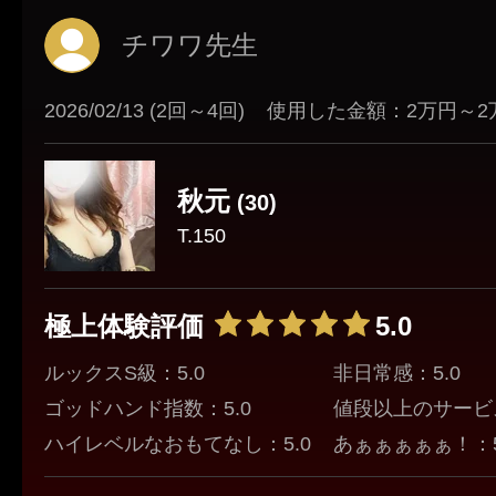
120分で私はいつもお願いしてますが
チワワ先生
遅い時間でも対応してくれるのありがたい🙇‍♂️
またタイミングが合った時はよろしくね(*^_^*
2026/02/13 (2回～4回)
使用した金額：2万円～2
秋元
(30)
T.150
極上体験評価
5.0
ルックスS級：5.0
非日常感：5.0
ゴッドハンド指数：5.0
値段以上のサービス
ハイレベルなおもてなし：5.0
あぁぁぁぁぁ！：5