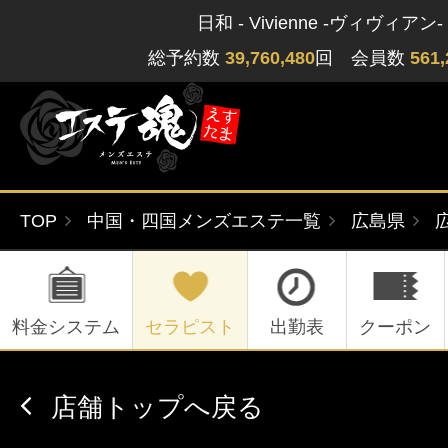
日和 - Vivienne -ヴィヴィアン-
総予約数
39,760,480
回 会員数
561,
TOP
中国・四国メンズエステ一覧
広島県
ゲストさん
閲覧履歴
関東版
関西版
無料会員登録
料金システム
セラピスト
出勤表
クーポン
北海道・東北版
九州・沖縄版
店舗トップへ戻る
ログイン