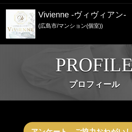
激アツなお店を多数掲載！
Vivienne -ヴィヴィアン-
夏の特集イベント開催中！
(広島市/マンション(個室))
メンズエステ店
PROFIL
お店を探す
セラピスト
プロフィール
お店検索ページへ
セラピストを探す
ランキング
エリアから探す
セラピスト検索ページ
アンケート、ご協力おねがい