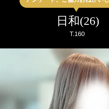
クーポン
鳥取
島根
岡山
本日出勤のセラピスト
日和(26)
口コミ
山口
徳島
香川
即セラ
T.
160
体験談
高知
エリアから探す
写メ日記
ジャンルから探す
鳥取
島根
岡山
ニュース
店舗型
マンション(個室)
山口
徳島
香川
ギャラリー