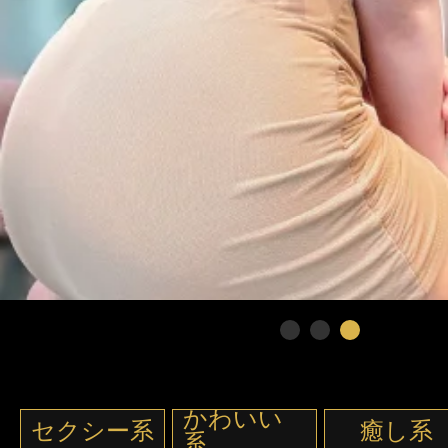
かわいい
セクシー系
癒し系
系