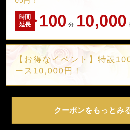
00円！
100
10,000
時間
延長
分
【お得なイベント】特設10
ース10,000円！
クーポンをもっとみ