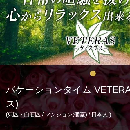
激アツなお店を多数掲載！
夏の特集イベント開催中！
メンズエステ店
お店を探す
セラピスト
バケーションタイム VETER
お店検索ページへ
セラピストを探す
ス)
ランキング
(
東区・白石区
/
マンション(個室)
/ 日本人 )
エリアから探す
セラピスト検索ページ