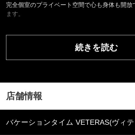
完全個室のプライベート空間で心も身体も開放
ます。
◆菊水ルーム
札幌市白石区菊水5条3丁目3-26
続きを読む
地下鉄東西線『菊水駅』近く
◆発寒南ルーム
札幌市西区発寒2条５丁目1ー16
地下鉄東西線『発寒南駅』近く
店舗情報
◆元町ルーム 【無料駐車場】完備
札幌市東区北24条東14丁目3-17
バケーションタイム VETERAS(ヴィテ
地下鉄東豊線『元町駅』近く