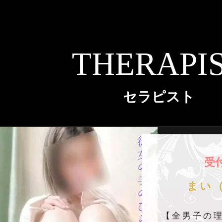
THERAPI
セラピスト
受
まい（
【全男子の