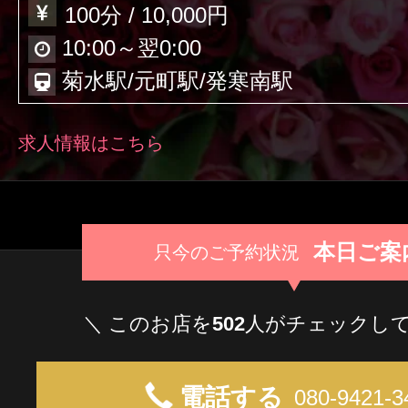
クーポン
100分 / 10,000円
北海道
青森
岩手
本日出勤のセラピスト
10:00～翌0:00
口コミ
菊水駅/元町駅/発寒南駅
秋田
山形
福島
即セラ
求人情報はこちら
体験談
ジャンルから探す
エリアから探す
写メ日記
本日ご案
只今のご予約状況
店舗型
マンション(個室)
北海道
青森
岩手
ニュース
＼ このお店を
502
人がチェックして
秋田
山形
福島
電話する
080-9421-3
ギャラリー