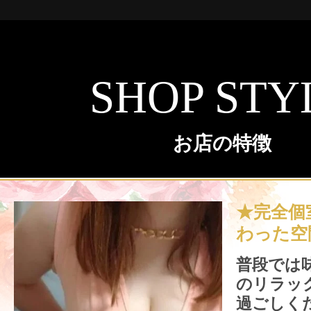
SHOP STY
お店の特徴
★完全個
わった空
普段では
のリラッ
過ごしく