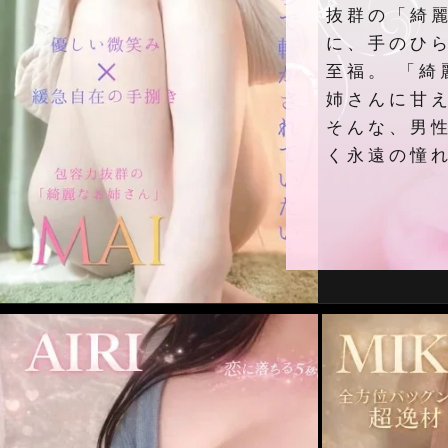
抜群の「綺
に、手のひ
至福。 「綺
姉さんに甘
そんな、男
く永遠の憧れ