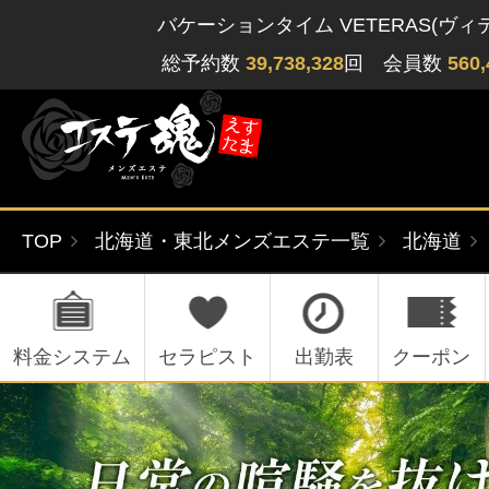
バケーションタイム VETERAS(ヴィ
総予約数
39,738,328
回 会員数
560,
TOP
北海道・東北メンズエステ一覧
北海道
ゲストさん
閲覧履歴
関東版
関西版
無料会員登録
料金システム
セラピスト
出勤表
クーポン
北海道・東北版
九州・沖縄版
ログイン