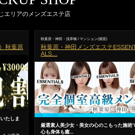
じエリアのメンズエステ店
秋葉原・神田・浅草橋 / マンション(個室)
ウ）秋葉原
秋葉原・神田メンズエステESSENT
ALS...
えいたしま
厳選素人美少女・美女の心のこもった施術
心も身体も癒...