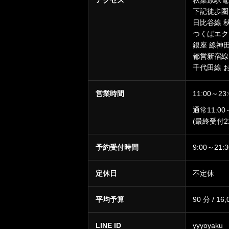
アクセス
秋葉原駅電
下記徒歩圏
日比谷線 
つくばエク
銀座 線神
都営新宿線
千代田線 
営業時間
11:00～23:
通常11:00
(最終受付21
予約受付時間
9:00～21:3
定休日
不定休
平均予算
90 分 / 16
LINE ID
yyyoyaku