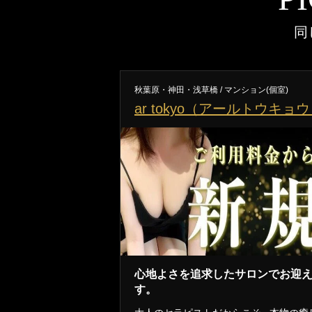
同
秋葉原・神田・浅草橋 / マンション(個室)
ar tokyo（アールトウキョ
心地よさを追求したサロンでお迎
す。