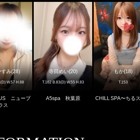
すみ(28)
寺田めい(20)
もか(18)
5(D) W.57 H.88
T.162 B.83(D) W.55 H.83
T.153
LUS ニュープ
A5spa 秋葉原
CHILL SPA〜ちる
ラス