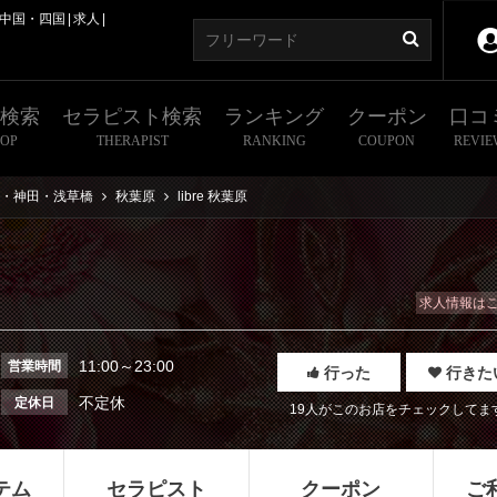
中国・四国
求人
舗検索
セラピスト検索
ランキング
クーポン
口コ
HOP
THERAPIST
RANKING
COUPON
REVIE
・神田・浅草橋
秋葉原
libre 秋葉原
求人情報は
11:00～23:00
営業時間
行った
行きた
不定休
定休日
19人がこのお店をチェックしてま
テム
セラピスト
クーポン
ご