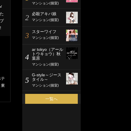
マンション(個室)
メ
た
必殺アキバ娘
2
マンション(個室)
プ
！
スターワイフ
3
マンション(個室)
ar tokyo（アール
トウキョウ）秋
4
葉原
マンション(個室)
G-style～ジース
ホテ
5
タイル～
 東
マンション(個室)
一覧へ