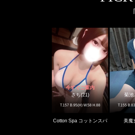
今すぐご案内
さち(21)
菊池さ
T.157 B.95(H) W.58 H.88
T.155 B.8
Cotton Spa コットンスパ
美魔