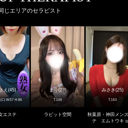
同じエリアのセラピスト
え(45)
まり(23)
みさき(25)
3(C) W.57 H.86
T.149
T.163
女エステ
ラビット空間
秋葉原・神田メン
テ エムトウキ