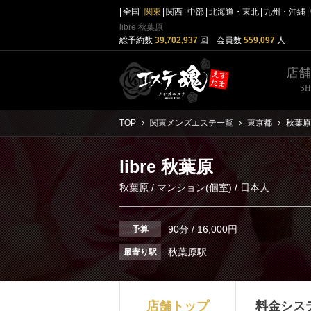
全国
関東
関西
中部
北海道・東北
九州・沖縄
libre 秋葉原
総予約数
39,702,937
回 会員数
559,097
人
店
S
TOP
関東メンズエステ一覧
東京都
秋葉原
libre 秋葉原
秋葉原
/
マンション(個室)
/ 日本人
90分 / 16,000円
予算
秋葉原駅
最寄り駅
店舗トップ
料金シス