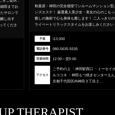
をご提供...
秋葉原・神田の完全個室ワンルームマンション型
細部までお
ンズエステ！ 厳選素人美少女・美女の心のこもっ
したサロンで
癒しの施術で心も身体も癒します！ 二人っきりの
が醸し出す
ライベートリラックスタイムをお楽しみください
ってくださ
\13,000
予算
080-5635-5535
電話番号
12:00～翌5:00
営業時間
ご予約の上 ・神田駅西口 ・トーセイ
ルココネ ・神田もつ焼きセンターえん
アクセス
京都千代田区内神田３丁目２...
UP THERAPIST