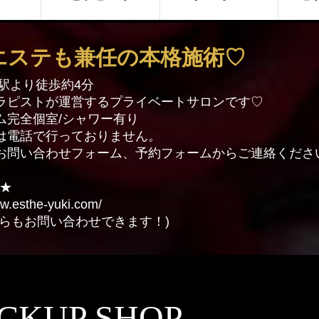
エステも兼任の本格施術♡
原駅より徒歩約4分
ラピストが運営するプライベートサロンです♡
ム完全個室/シャワー有り
は電話で行っておりません。
お問い合わせフォーム、予約フォームからご連絡くださ
P★
ww.esthe-yuki.com/
からもお問い合わせできます！)
ICKUP SHOP