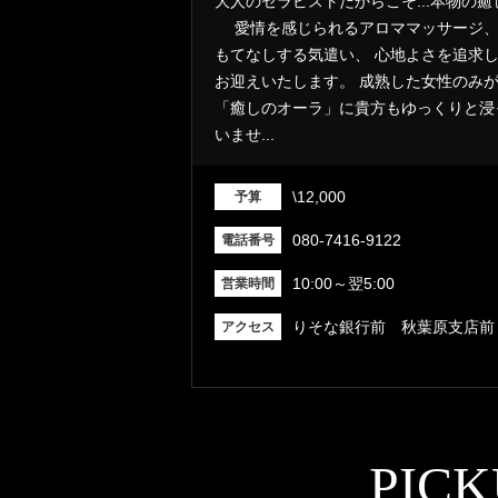
大人のセラピストだからこそ...本物の癒し
愛情を感じられるアロママッサージ、
もてなしする気遣い、 心地よさを追求
お迎えいたします。 成熟した女性のみ
「癒しのオーラ」に貴方もゆっくりと浸
いませ...
\12,000
予算
080-7416-9122
電話番号
10:00～翌5:00
営業時間
りそな銀行前 秋葉原支店前
アクセス
PICK