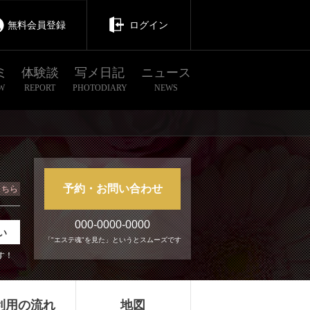
無料会員登録
ログイン
ミ
体験談
写メ日記
ニュース
W
REPORT
PHOTODIARY
NEWS
予約・お問い合わせ
こちら
000-0000-0000
い
「"エステ魂"を見た」というとスムーズです
す！
利用の流れ
地図