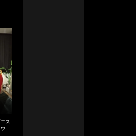
ズエス
ョウ