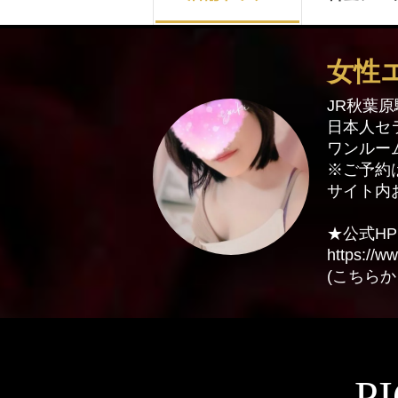
女性
JR秋葉
日本人セ
ワンルー
※ご予約
サイト内
★公式H
https://w
(こちら
P