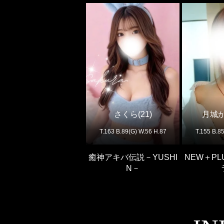
さくら(21)
月城か
T.163 B.89(G) W.56 H.87
T.155 B.8
癒神アキバ伝説－YUSHI
NEW＋P
N－