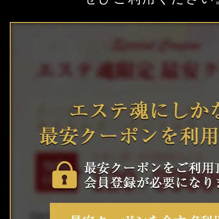
クーポン
大阪
京都
兵庫
本日出勤のセラピスト
口コミ
奈良
和歌山
即セラ
体験談
ジャンルから探す
エリアから探す
写メ日記
店舗型
マンション(個室)
大阪
京都
兵庫
ニュース
奈良
和歌山
ギャラリー