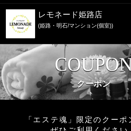
激アツなお店を多数掲載！
レモネード姫路店
夏の特集イベント開催中！
(姫路・明石/マンション(個室))
メンズエステ店
COUPO
お店を探す
セラピスト
クーポン
お店検索ページへ
セラピストを探す
ランキング
エリアから探す
「エステ魂」限定のクーポ
セラピスト検索ページ
ぜひご利用ください