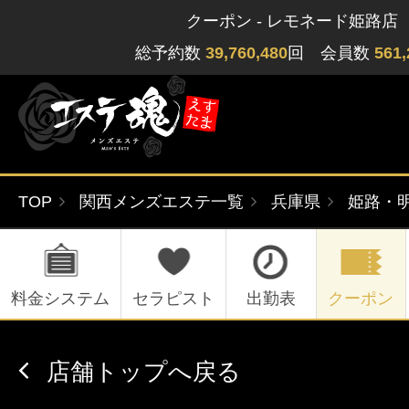
クーポン - レモネード姫路店
総予約数
39,760,480
回 会員数
561,
TOP
関西メンズエステ一覧
兵庫県
姫路・
ゲストさん
閲覧履歴
関東版
関西版
無料会員登録
料金システム
セラピスト
出勤表
クーポン
北海道・東北版
九州・沖縄版
店舗トップへ戻る
ログイン