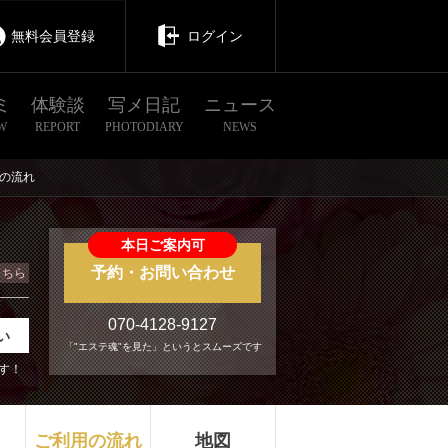
無料会員登録
ログイン
ミ
体験談
写メ日記
ニュース
W
REPORT
PHOTODIARY
NEWS
の流れ
本日ご案内可
予約・お問い合わせ
こちら
070-4128-9127
い
「"エステ魂"を見た」というとスムーズです
す！
ご利用の流れ
地図