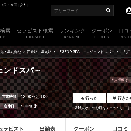
中国・四国
求人
～
舗検索
セラピスト検索
ランキング
クーポン
口コ
HOP
THERAPIST
RANKING
COUPON
REVIE
丸・烏丸御池
四条駅・烏丸駅
LEGEND SPA ～レジェンドスパ～
ご利用
ジェンドスパ～
求人情報は
12:00～翌3:00
営業時間
行った
行きた
年中無休
定休日
346人がこのお店をチェックしてま
セラピスト
出勤表
クーポン
口コミ