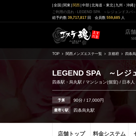
全国
関東
関西
中部
北海道・東北
九州・沖縄
ご利用の流れ - LEGEND SPA ～レジェンドスパ
総予約数
39,717,817
回 会員数
559,685
人
店
S
TOP
関西メンズエステ一覧
京都府
四条烏
LEGEND SPA ～レ
四条駅・烏丸駅
/
マンション(個室)
/ 日本人
90分 / 17,000円
予算
四条烏丸駅
最寄り駅
店舗トップ
料金システム