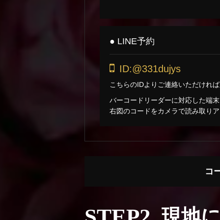
● LINE予約
ID:@331dujys
こちらのIDよりご連絡いただけれ
バーコードリーダーに対応した端末
右図のコードをカメラで読み取りア
コ
STEP2.
現地