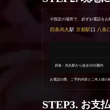
※指定の場所で、必ずお電話をお
四条烏丸
駅
京都駅
口
八条
四条・烏丸駅から徒歩10分圏内
お電話の際、ご予約内容とご本人様の
STEP3.
お支