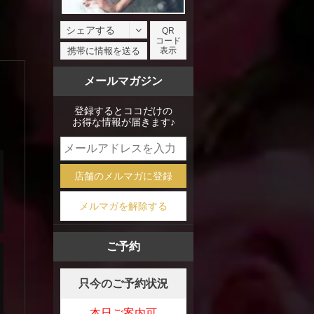
シェアする
QR
コード
facebook
携帯に情報を送る
表示
X
メールマガジン
mixi
登録するとココだけの
お得な情報が届きます♪
店舗のメルマガに登録
メルマガを解除する
ご予約
只今のご予約状況
本日ご案内可