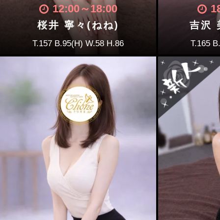
12:00
～
18:00
1
桜井 寧々(ねね)
吉沢 
T.157 B.95(H) W.58 H.86
T.165 B