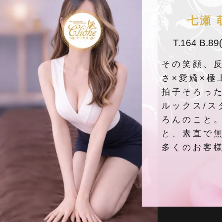
七瀬 
T.164 B.89
その笑顔、反
さ×愛嬌×極
拍子そろっ
ルックス/ス
ろんのこと。
と、素直で
多くのお客様