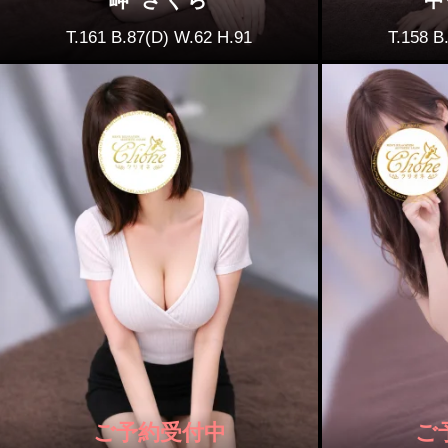
岬 さくら
中
T.161 B.87(D) W.62 H.91
T.158 B
ご予約受付中
ご