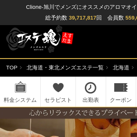
Clione-旭川でメンズにオススメのアロマオ
総予約数
39,717,817
回 会員数
559,
TOP
北海道・東北メンズエステ一覧
北海道
ゲストさん
閲覧履歴
関東版
関西版
無料会員登録
料金システム
セラピスト
出勤表
クーポン
北海道・東北版
九州・沖縄版
ログイン