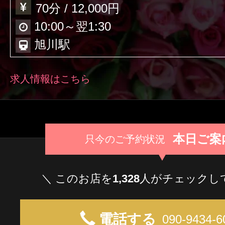
クーポン
70分 / 12,000円
北海道
青森
岩手
本日出勤のセラピスト
10:00～翌1:30
口コミ
旭川駅
秋田
山形
福島
即セラ
求人情報はこちら
体験談
ジャンルから探す
エリアから探す
写メ日記
本日ご案
只今のご予約状況
店舗型
マンション(個室)
北海道
青森
岩手
ニュース
＼ このお店を
1,328
人がチェックし
秋田
山形
福島
電話する
090-9434-6
ギャラリー