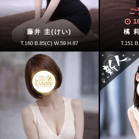
ご
1
藤井 圭(けい)
橘 莉
T.160 B.85(C) W.59 H.87
T.151 B