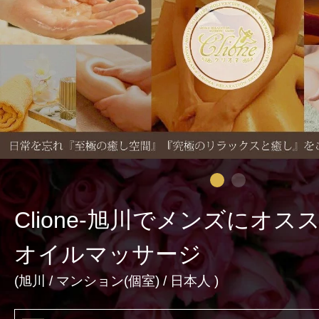
激アツなお店を多数掲載！
夏の特集イベント開催中！
メンズエステ店
お店を探す
セラピスト
Clione-旭川でメンズにオ
お店検索ページへ
セラピストを探す
オイルマッサージ
ランキング
(
旭川
/
マンション(個室)
/ 日本人 )
エリアから探す
セラピスト検索ページ