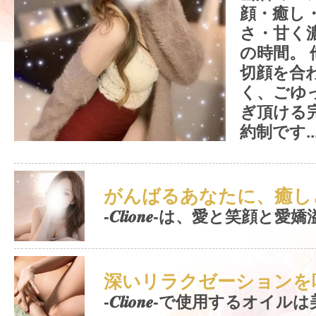
顔・癒し
さ・甘く
の時間。
切顔を合
く、ごゆ
ぎ頂ける
約制です..
がんばるあなたに、癒しと
-𝑪𝒍𝒊𝒐𝒏𝒆-は、愛と笑顔と愛嬌溢
深いリラクゼーションを味
-𝑪𝒍𝒊𝒐𝒏𝒆-で使用するオイルは美