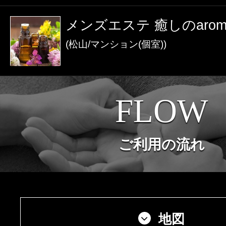
激アツなお店を多数掲載！
メンズエステ 癒しのarom
夏の特集イベント開催中！
(松山/マンション(個室))
メンズエステ店
FLOW
お店を探す
セラピスト
ご利用の流れ
お店検索ページへ
セラピストを探す
ランキング
エリアから探す
セラピスト検索ページ
地図