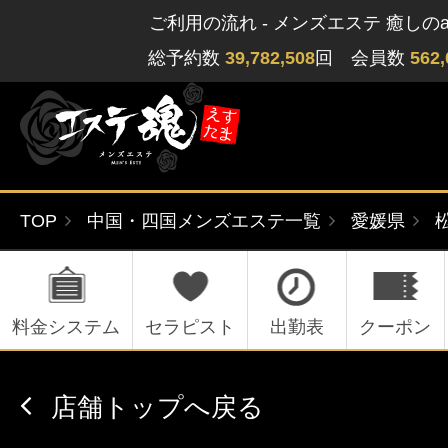
ご利用の流れ - メンズエステ 癒しのa
総予約数
39,782,508
回 会員数
562,
TOP
中国・四国メンズエステ一覧
愛媛県
ゲストさん
閲覧履歴
関東版
関西版
無料会員登録
料金システム
セラピスト
出勤表
クーポン
北海道・東北版
九州・沖縄版
店舗トップへ戻る
ログイン