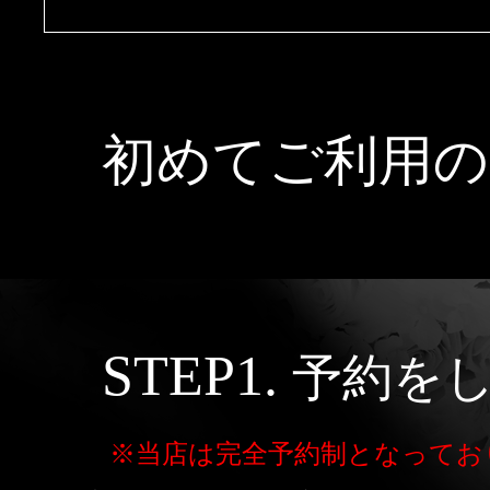
クーポン
鳥取
島根
岡山
本日出勤のセラピスト
口コミ
山口
徳島
香川
即セラ
初めてご利用の
体験談
高知
エリアから探す
写メ日記
ジャンルから探す
鳥取
島根
岡山
STEP1.
予約を
ニュース
店舗型
マンション(個室)
山口
徳島
香川
※当店は完全予約制となってお
ギャラリー