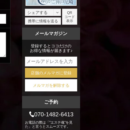
シェアする
QR
コード
facebook
携帯に情報を送る
表示
X
メールマガジン
mixi
登録するとココだけの
お得な情報が届きます♪
店舗のメルマガに登録
メルマガを解除する
ご予約
070-1482-6413
お電話の際は「"エステ魂"を見
た」と言うとスムーズです。