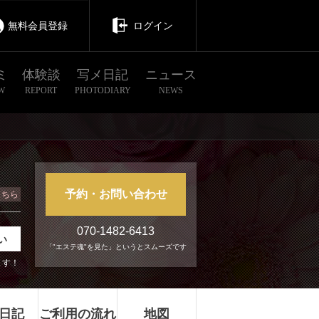
無料会員登録
ログイン
ミ
体験談
写メ日記
ニュース
W
REPORT
PHOTODIARY
NEWS
予約・お問い合わせ
こちら
070-1482-6413
い
「"エステ魂"を見た」というとスムーズです
ます！
日記
ご利用の流れ
地図