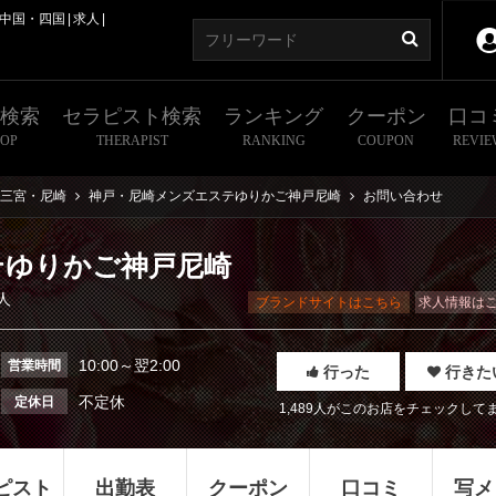
中国・四国
求人
舗検索
セラピスト検索
ランキング
クーポン
口コ
HOP
THERAPIST
RANKING
COUPON
REVIE
三宮・尼崎
神戸・尼崎メンズエステゆりかご神戸尼崎
お問い合わせ
テゆりかご神戸尼崎
人
ブランドサイトはこちら
求人情報は
10:00～翌2:00
営業時間
行った
行きた
不定休
定休日
1,489人がこのお店をチェックして
ピスト
出勤表
クーポン
口コミ
写メ