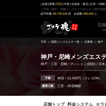
全国
関東
関西
中部
北海道・東北
九州・沖縄
ご予約 - 神戸・尼崎メンズエステゆりかご神戸尼崎
総予約数
39,738,328
回 会員数
560,402
人
店
S
TOP
関西メンズエステ一覧
兵庫県
神戸・
神戸・尼崎メンズエス
神戸・三宮・尼崎
/
マンション(個室)
/ 日本
90分 / 12,000円（クレカOK）
予算
三宮・JR尼崎駅
最寄り駅
店舗トップ
料金システム
セラ