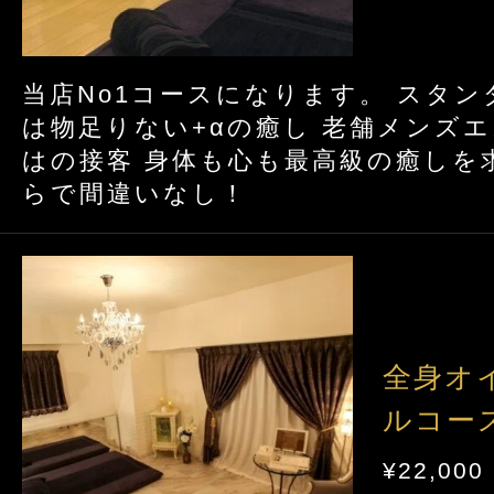
当店No1コースになります。 スタ
は物足りない+αの癒し 老舗メンズ
はの接客 身体も心も最高級の癒しを
らで間違いなし！
全身オ
ルコース
¥22,000