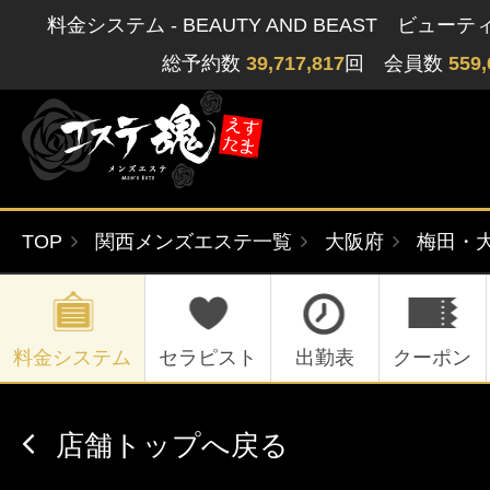
料金システム - BEAUTY AND BEAST ビュ
総予約数
39,717,817
回 会員数
559,
TOP
関西メンズエステ一覧
大阪府
梅田・
ゲストさん
閲覧履歴
関東版
関西版
無料会員登録
料金システム
セラピスト
出勤表
クーポン
北海道・東北版
九州・沖縄版
店舗トップへ戻る
ログイン