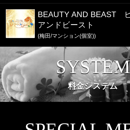
激アツなお店を多数掲載！
BEAUTY AND BEAS
夏の特集イベント開催中！
アンドビースト
(梅田/マンション(個室))
メンズエステ店
SYSTE
お店を探す
セラピスト
料金システム
お店検索ページへ
セラピストを探す
ランキング
エリアから探す
セラピスト検索ページ
SPECIAL M