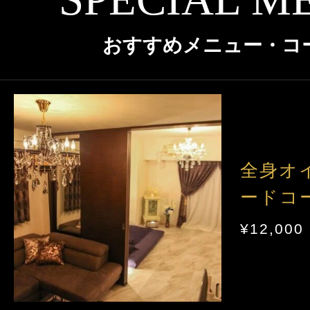
クーポン
大阪
京都
兵庫
本日出勤のセラピスト
おすすめメニュー・コ
口コミ
奈良
和歌山
即セラ
体験談
ジャンルから探す
エリアから探す
全身オ
写メ日記
ードコ
店舗型
マンション(個室)
大阪
京都
兵庫
¥12,000
ニュース
奈良
和歌山
ギャラリー