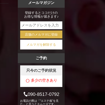
メールマガジン
mixi
登録するとココだけの
お得な情報が届きます♪
店舗のメルマガに登録
メルマガを解除する
ご予約
只今のご予約状況
○
多少の空きあり
090-8517-0792
お電話の際は「"エステ魂"を見
た」と言うとスムーズです。