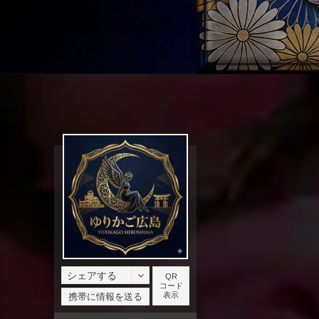
シェアする
QR
コード
facebook
表示
携帯に情報を送る
X