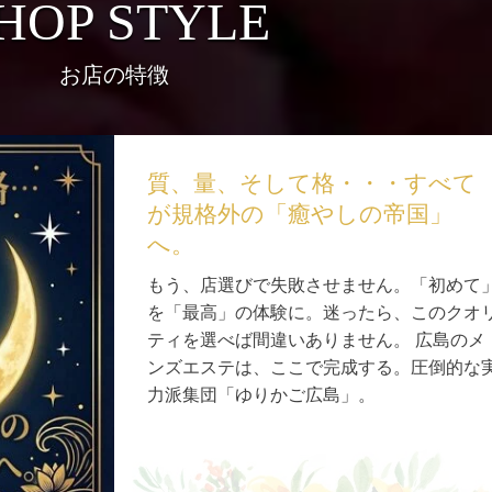
HOP STYLE
お店の特徴
質、量、そして格・・・すべて
が規格外の「癒やしの帝国」
へ。
もう、店選びで失敗させません。「初めて
を「最高」の体験に。迷ったら、このクオ
ティを選べば間違いありません。 広島のメ
ンズエステは、ここで完成する。圧倒的な
力派集団「ゆりかご広島」。