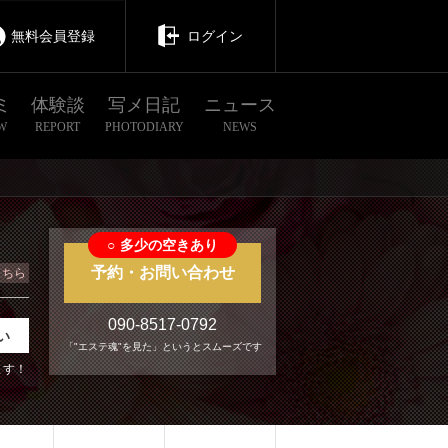
無料会員登録
ログイン
ミ
体験談
写メ日記
ニュース
W
REPORT
PHOTODIARY
NEWS
○
多少の空きあり
予約・お問い合わせ
こちら
090-8517-0792
い
「"エステ魂"を見た」というとスムーズです
ます！