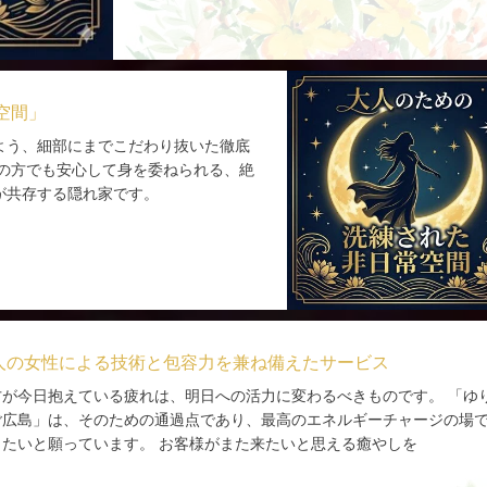
空間」
よう、細部にまでこだわり抜いた徹底
ての方でも安心して身を委ねられる、絶
が共存する隠れ家です。
人の女性による技術と包容力を兼ね備えたサービス
方が今日抱えている疲れは、明日への活力に変わるべきものです。 「ゆ
ご広島」は、そのための通過点であり、最高のエネルギーチャージの場
りたいと願っています。 お客様がまた来たいと思える癒やしを