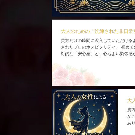
大人のための「洗練された非日常
貴方だけの時間に没入していただける
されたプロのホスピタリティ。 初め
対的な「安心感」と、心地よい緊張感
大
貴
か
あ