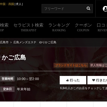
中国・四国
求人
舗検索
セラピスト検索
ランキング
クーポン
口コ
HOP
THERAPIST
RANKING
COUPON
REVIE
広島市
広島メンズエステ ゆりかご広島
りかご広島
ブランドサイトはこちら
求人情報は
10:00～翌2:00
営業時間
行った
行きた
6,841人がこのお店をチェックして
年末年始
定休日