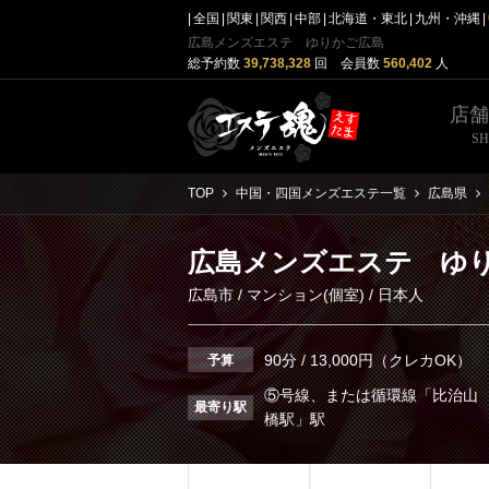
全国
関東
関西
中部
北海道・東北
九州・沖縄
広島メンズエステ ゆりかご広島
総予約数
39,738,328
回 会員数
560,402
人
店
S
TOP
中国・四国メンズエステ一覧
広島県
広島メンズエステ ゆ
広島市
/
マンション(個室)
/ 日本人
90分 / 13,000円（クレカOK）
予算
⑤号線、または循環線「比治山
最寄り駅
橋駅」駅