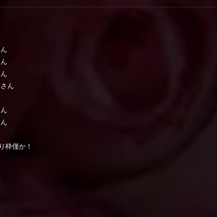
さん
さん
さん
菜さん
ん
さん
さん
り枠僅か！