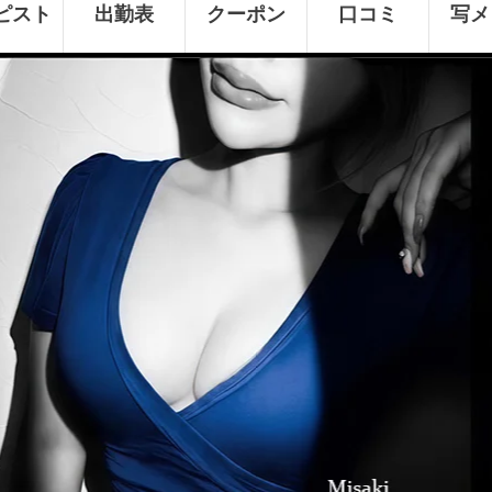
ピスト
出勤表
クーポン
口コミ
写メ