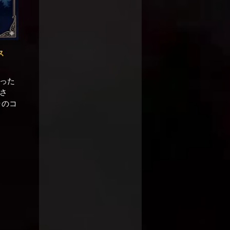
ス
った
さ
ラのコ