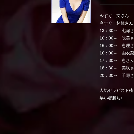
今すぐ 文さん
今すぐ 林檎さん
13：30～ 七瀬
16：00～ 聡美
16：00～ 恵理
16：00～ 由衣
17：30～ 恵さ
18：30～ 美咲
20：30～ 千尋
人気セラピスト残
早い者勝ち♪