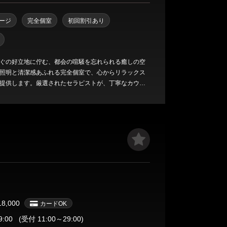
ージ
完全個室
初回割引あり
ぐの好立地に佇む、都会の喧騒を忘れられる癒しの空
照明と清潔感あふれる完全個室で、心からリラックス
提供します。厳選されたセラピストが、丁寧なカウン
な技術でお一人おひとりに合わせた施術を担当。深く
ンパと上質オイルで、心身ともに解きほぐす本格派メ
。
18,000
カードOK
9:00
(受付 11:00～29:00)