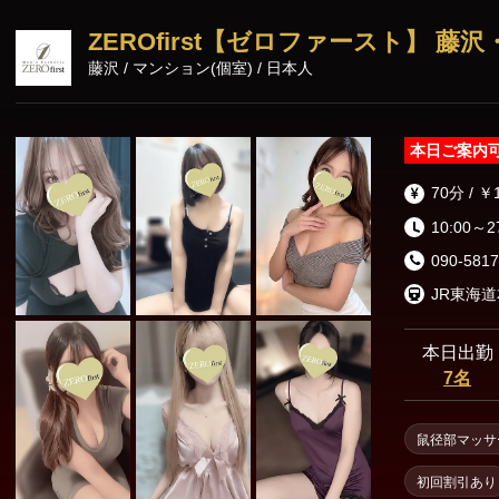
ZEROfirst【ゼロファースト】 藤
藤沢 / マンション(個室) / 日本人
本日ご案内
70分 / ￥
10:00～2
090-5817
本日出勤
7名
鼠径部マッサ
初回割引あり