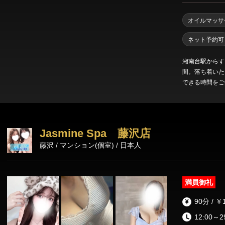
オイルマッサ
ネット予約可
湘南台駅からす
間。落ち着いた
できる時間をご
セリングと確か
流すディープリ
ンズエステです
Jasmine Spa 藤沢店
藤沢 / マンション(個室) / 日本人
満員御礼
90分 / ￥
12:00～2