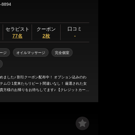
-8894
口コミ
セラピスト
クーポン
-
77名
2枚
ージ
オイルマッサージ
完全個室
めました♪ 割引クーポン配布中！ オプション込みのわ
テム◎ 1度来たらリピート間違いなし！ 厳選された女
貴方様のお帰りをお待ちしてます♪ 【クレジットカード
y決済◎】