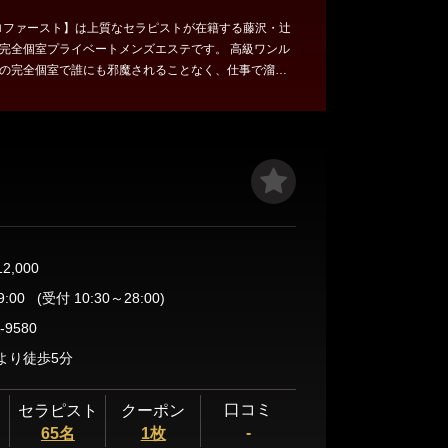
t【ゼロファースト】は上質なセラピストが在籍する藤沢・辻
全個室プライベートメンズエステです。 高級ワンル
の完全個室で誰にも邪魔されることなく、仕事で溜ま
どでお疲れの体を回復していただくのはもちろん、ゆ
現実的空間でセラピストがお客様の心身ともに癒しま
て「心を込めての接客」をご堪能ください。
12,000
9:00
(受付 10:30～28:00)
-9580
より徒歩5分
口コミ
セラピスト
クーポン
-
65名
1枚