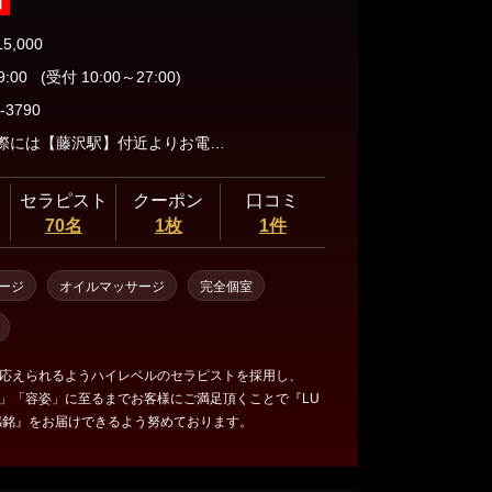
可
15,000
9:00
(受付 10:00～27:00)
-3790
ご来店の際には【藤沢駅】付近よりお電話ください。
セラピスト
クーポン
口コミ
70名
1枚
1件
ージ
オイルマッサージ
完全個室
応えられるようハイレベルのセラピストを採用し、
」「容姿」に至るまでお客様にご満足頂くことで『LU
 『感銘』をお届けできるよう努めております。