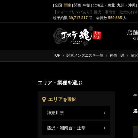
全国
関東
関西
中部
北海道・東北
九州・沖縄
【ディープリンパあり】藤沢・湘南台・辻堂のおす
総予約数
39,717,817
回 会員数
559,685
人
店
S
TOP
関東メンズエステ一覧
神奈川県
藤沢
エリア・業種を選ぶ
デ
エリア
を選択
選
神奈川県
藤沢
神奈
藤沢・湘南台・辻堂
藤