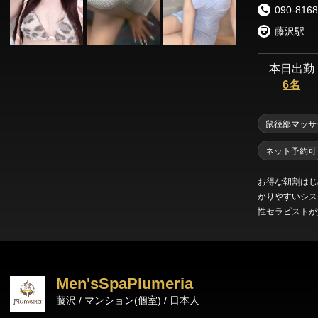
090-8168
藤沢駅
本日出勤
6名
鼠径部マッサ
ネット予約可
お得な朝割はじ
かりやすいシス
性セラピストが
決済・PayPa
Men'sSpaPlumeria
藤沢 / マンション(個室) / 日本人