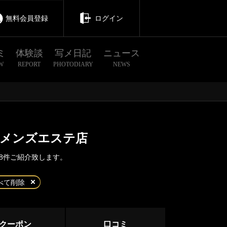
無料会員登録
ログイン
ミ
体験談
写メ日記
ニュース
W
REPORT
PHOTODIARY
NEWS
のメンズエステ店
8件ご紹介致します。
茨城
栃木
群馬
べて削除
辻堂
クーポン
口コミ