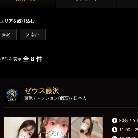
横浜・東神奈川
新横浜・センター南
店舗型
青葉台・たまプラーザ・鷺沼
エリアを絞り込む
マンション型
藤沢
湘南台
川崎エリア
出張
川崎・鶴見
武蔵小杉・日吉・網島
施術内容
オプション
全 8 件
～8件を表示
登戸・新百合ヶ丘・稲田堤
パウダーマッサージ
耳かき
リンパドレナ
相模原エリア
ゼウス藤沢
本厚木・海老名
大和・中央林間
ディープリンパ
ダブルセラピスト
コスプレ
藤沢 / マンション(個室) / 日本人
ホイップ
極液
湘南・小田原エリア
90分 / ￥
茅ヶ崎・平塚
藤沢・湘南台・辻堂
11:00～2