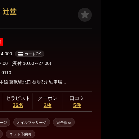
沢・辻堂
可
14,000
カードOK
7:00
(受付 10:00～27:00)
-0110
JR東海道本線 藤沢駅北口 徒歩3分 駐車場 神奈川県藤沢市藤沢607 マイパーキング藤沢第5 ※最寄りの駐車場で提携駐車場ではありません
セラピスト
クーポン
口コミ
36名
2枚
5件
ージ
オイルマッサージ
完全個室
ネット予約可