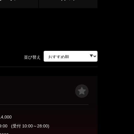
関内・桜木町
溝の口
並び替え
ージュ
相模原・相模大野・橋本
14,000
小田原
9:00
(受付 10:00～28:00)