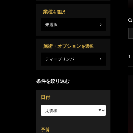
業種
を選択
未選択
施術・オプション
を選択
1
ディープリンパ
条件を絞り込む
日付
予算