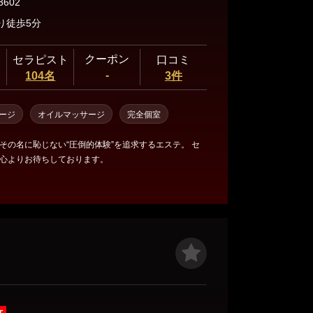
3602
り徒歩5分
クーポン
セラピスト
口コミ
-
104名
3件
ージ
オイルマッサージ
完全個室
その名に恥じない“圧倒的体験”を追求するエステ。 セ
心よりお待ちしております。