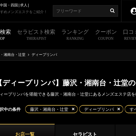
中国・四国
求人
すめメンズエステをご紹介！
舗検索
セラピスト検索
ランキング
クーポン
口コ
HOP
THERAPIST
RANKING
COUPON
REVIE
・湘南台・辻堂
ディープリンパ
【ディープリンパ】藤沢・湘南台・辻堂
ィープリンパを堪能できる藤沢・湘南台・辻堂にあるメンズエステ店を
東京
神奈川
埼玉
千葉
択中の条件
藤沢・湘南台・辻堂
ディープリンパ
す
・湘南台・辻堂
川県
横浜エリア
沢
湘南台
お店一覧
セラピスト