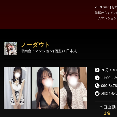
ZEROfirs
堂駅からすぐの完
ームマンション
ったストレスな
ったりとした非
す。 お客様に「至福の時間」を提供するために、選び抜かれたセラピ
ストを取り揃え
ノーダウト
湘南台 / マンション(個室) / 日本人
70分 / ￥
11:00～2
090-8478
湘南台駅
本日出勤
1名