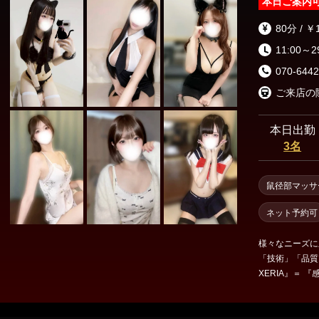
本日ご案内
80分 / ￥
11:00～2
070-6442
本日出勤
3名
鼠径部マッサ
ネット予約可
様々なニーズに
「技術」「品質
XERIA』＝