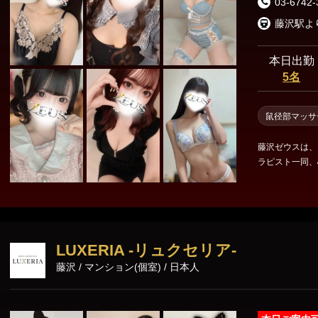
03-6742-
横須賀エリア
藤沢駅よ
戸塚・大船・横須賀
本日出勤
5名
鼠径部マッサ
藤沢ゼウスは、
ラピスト一同、
LUXERIA -リュクセリア-
藤沢 / マンション(個室) / 日本人