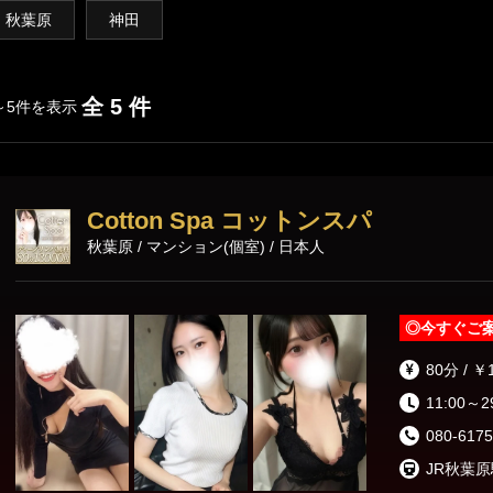
渋谷・代々木・表参道
六本木・赤坂・青山
秋葉原
神田
新橋・品川エリア
全 5 件
～5件を表示
東京駅・日本橋・八丁堀
銀座・新橋
浜松町・田町
五反田・品川
Cotton Spa コットンスパ
秋葉原 / マンション(個室) / 日本人
上野・秋葉原・錦糸町エリア
錦糸町・亀戸
葛西・小岩・新小岩
◎
今すぐご
市ヶ谷・四谷
上野・御徒町・浅草
80分 / ￥
日暮里・鶯谷
北千住・綾瀬・亀有
11:00～2
080-6175
東京その他エリア
JR秋葉