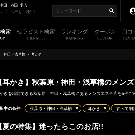
中国・四国
求人
ンズエステをご紹介！
舗検索
セラピスト検索
ランキング
クーポン
口コ
HOP
THERAPIST
RANKING
COUPON
REVIE
・神田・浅草橋
耳かき
【耳かき】秋葉原・神田・浅草橋のメンズ
かきを堪能できる秋葉原・神田・浅草橋にあるメンズエステ店を5件ご
東京
神奈川
埼玉
千葉
択中の条件
秋葉原・神田・浅草橋
耳かき
すべて削
原・神田・浅草橋
都
新宿・西東京エリア
【夏の特集】迷ったらこのお店!!
葉原
神田