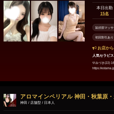
東京23区出張
本日出勤
15名
鼠径部マッサ
初回割引あり
お店から
人気セラピス
🩷みづき(22) 160cm B.8
https://estama.jp/sho
アロマインペリアル 神田・秋葉原
神田 / 店舗型 / 日本人