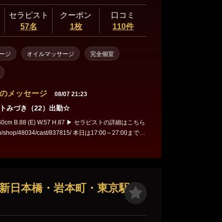
セラピスト
クーポン
口コミ
57名
1枚
110件
ージ
オイルマッサージ
完全個室
のメッセージ
08/07 21:23
トみづき（22）出勤☆
8 (E) W.57 H.87 ▶ セラピストの詳細はこちら
p/48034/cast/837815/ 本日は17:00～27:00まで！
みづきとの贅沢な時間をお楽しみください♪ 今すぐご予約を！
・新日本橋・岩本町・東京駅