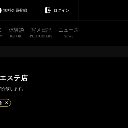
無料会員登録
ログイン
ミ
体験談
写メ日記
ニュース
W
REPORT
PHOTODIARY
NEWS
エステ店
紹介致します。
茨城
栃木
群馬
除
浅草橋