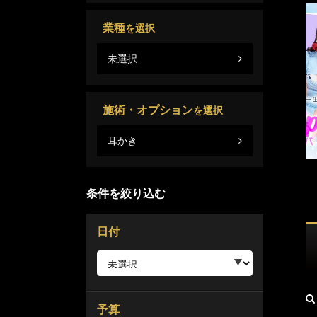
業種
を選択
未選択
施術・オプション
を選択
耳かき
条件を絞り込む
日付
予算