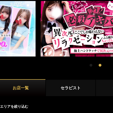
新宿
大久保・高田馬場
店舗型
吉祥寺・三鷹
国分寺・武蔵小金井
マンション型
初台・幡ヶ谷・笹塚
調布・府中
出張
西東京(田無)・東村山
施術内容
オプション
池袋・大塚エリア
池袋
大塚・巣鴨
パウダーマッサージ
耳かき
リンパドレナ
練馬・成増
ディープリンパ
ダブルセラピスト
コスプレ
お店一覧
セラピスト
ホイップ
極液
恵比寿・渋谷・六本木エリア
恵比寿
中目黒
エリアを絞り込む