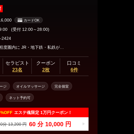
可
16,000
カードOK
9:00
(受付 12:00～28:00)
-2424
徒歩10分程度圏内に JR・地下鉄・私鉄が12駅の13路線の抜群の好立地。 ◎ 神田 駅 山手線 京浜東北線 中央線 東口&南口より徒歩1分 ♦︎東京メトロ 銀座線 →（出口1→JR東口より）徒歩1分 ◎新日本橋 駅 徒歩５分 ◎秋葉原 駅 徒歩9分 徒歩10分 TX 徒歩10分 岩本町 駅 徒歩７分 三越前 駅 徒歩7分 淡路町駅 徒歩8分 小川町 駅 徒歩10分 小伝馬町 駅 徒歩10分 大手町 駅 徒歩11分 新御茶ノ水 駅 徒歩12分 日本橋 駅 徒歩13分 東京 駅 徒歩15分
セラピスト
クーポン
口コミ
23名
2枚
6件
ージ
オイルマッサージ
完全個室
ネット予約可
4%
OFF
エステ魂限定 1万円クーポン！
60 分 10,000 円
0分 13,200 円