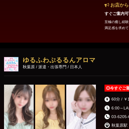
お店から
すぐご案内可
至極の癒し経験ありますか？ リピー
満足感を求めて
です] ため息
保証します。 
R、銀座線「神
線の抜群の好立
距離にございま
ゆるふわぷるるんアロマ
どの外回り中、
秋葉原 / 派遣・出張専門 / 日本人
そうと考えた時
◎
今すぐご
60分 / ￥
6:00～L
03-6205-
秋葉原駅