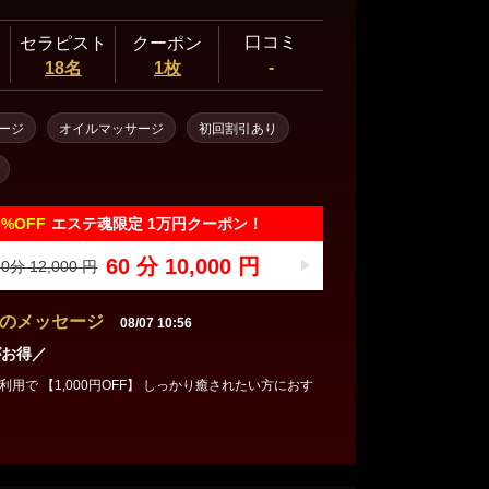
口コミ
セラピスト
クーポン
-
18名
1枚
ージ
オイルマッサージ
初回割引あり
6%
OFF
エステ魂限定 1万円クーポン！
60 分 10,000 円
0分 12,000 円
のメッセージ
08/07 10:56
がお得／
用で 【1,000円OFF】 しっかり癒されたい方におす