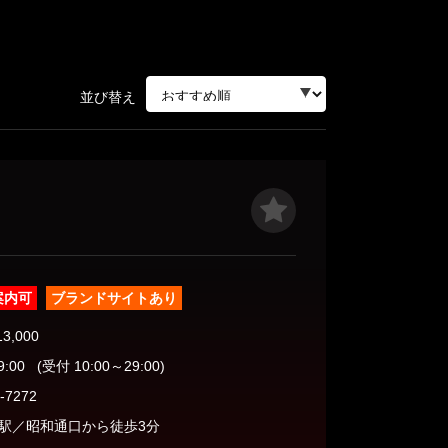
三軒茶屋・自由が丘・二子玉川
並び替え
人形町・茅場町・門前仲町
蒲田・大森・大井町
飯田橋・神楽坂・水道橋
案内可
ブランドサイトあり
秋葉原・神田・浅草橋
13,000
9:00
(受付 10:00～29:00)
-7272
原駅／昭和通口から徒歩3分