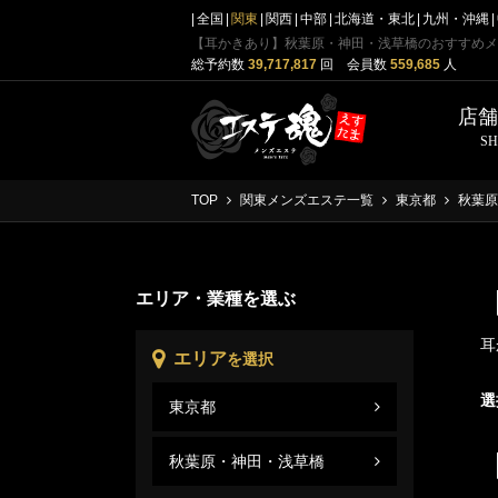
全国
関東
関西
中部
北海道・東北
九州・沖縄
【耳かきあり】秋葉原・神田・浅草橋のおすすめメ
総予約数
39,717,817
回 会員数
559,685
人
店
S
TOP
関東メンズエステ一覧
東京都
秋葉原
エリア・業種を選ぶ
耳
エリア
を選択
選
東京都
秋葉
東京
秋葉原・神田・浅草橋
秋