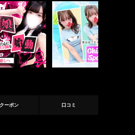
中野・高円寺・荻窪
下北沢・明大前
立川・八王子・町田
赤羽・王子・板橋
ージュ
クーポン
口コミ
目黒・麻布