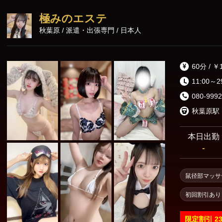
極みのエステ
秋葉原 / 派遣・出張専門 / 日本人
60分 / ￥
11:00～2
080-9992
秋葉原駅
本日出勤
-
鼠径部マッサ
初回割引あり
限定割引
2