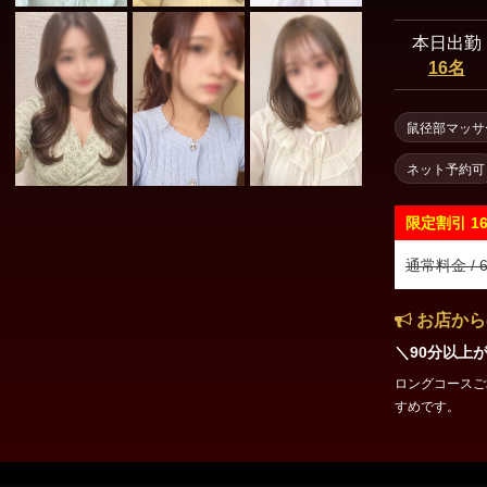
本日出勤
16名
鼠径部マッサ
ネット予約可
限定割引
1
通常料金 / 6
お店から
＼90分以上
ロングコースご利
すめです。