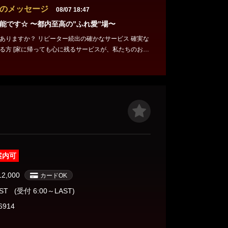
のメッセージ
08/07 18:47
能です☆ 〜都内至高の”ふれ愛”場〜
ター続出の確かなサービス 確実な
る方 [家に帰っても心に残るサービスが、私たちのお店
の多い国だけど、当店にくればリラックスの吐息出ること
〜・〜・〜・〜・〜・〜・〜・〜・〜・〜・〜・〜・ J
田駅」から徒歩1分です！ JR・地下鉄・私鉄は全11路
地の場所にあり、仕事帰りに気軽に通っていただける
す。 秋葉原、岩本町、日本橋、お茶の水などで営業な
時間が作れた時や、会社の接待などでお客様をもてな
にもすぐに対応できます。
案内可
12,000
カードOK
AST
(受付 6:00～LAST)
6914