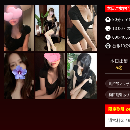
本日ご案内
90分 / ￥
13:00～2
090-4065
本日出勤
5名
鼠径部マッサ
初回割引あり
限定割引
2
通常料金 / 6