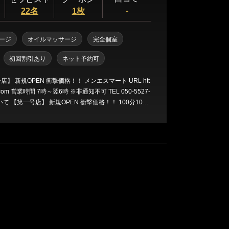
三軒茶屋・自由が丘・二子玉川
-
22名
1枚
ージ
オイルマッサージ
完全個室
人形町・茅場町・門前仲町
初回割引あり
ネット予約可
蒲田・大森・大井町
rt.com 営業時間 7時～翌6時 ※非通知不可 TEL 050-5527-
新規OPEN 衝撃価格！！ 100分1000
の驚異のリピート率 これ
メンズエステ
飯田橋・神楽坂・水道橋
秋葉原・神田・浅草橋