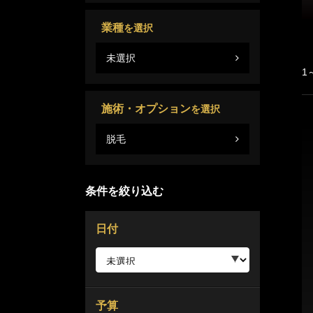
業種
を選択
未選択
1
施術・オプション
を選択
脱毛
条件を絞り込む
日付
予算