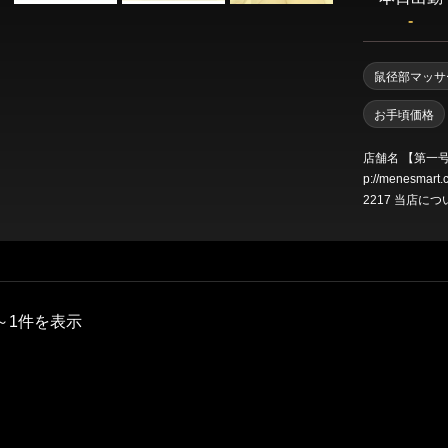
渋谷・代々木・表参道
六本木・赤坂・青山
-
新橋・品川エリア
鼠径部マッサ
東京駅・日本橋・八丁堀
銀座・新橋
お手頃価格
浜松町・田町
五反田・品川
店舗名 【第一号店】 新規OPEN 衝撃価格！！ メンエスマート URL htt
p://menesma
2217 当店について 【第一号店】 
0円でディープリンパ込 ２４H営業 衝撃
上野・秋葉原・錦糸町エリア
ぞ！地域密着型
錦糸町・亀戸
葛西・小岩・新小岩
市ヶ谷・四谷
上野・御徒町・浅草
～1件を表示
日暮里・鶯谷
北千住・綾瀬・亀有
東京その他エリア