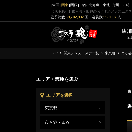
全国
関東
関西
中部
北海道・東北
九州・沖縄
【脱毛あり】市ヶ谷・四谷のおすすめメンズエステ
総予約数
39,702,937
回 会員数
559,097
人
店
S
TOP
関東メンズエステ一覧
東京都
市ヶ谷
エリア・業種を選ぶ
脱
エリア
を選択
選
東京都
市ヶ
東京
市ヶ谷・四谷
市