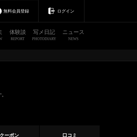
無料会員登録
ログイン
ミ
体験談
写メ日記
ニュース
W
REPORT
PHOTODIARY
NEWS
す。
茨城
栃木
群馬
四谷三丁目
クーポン
口コミ