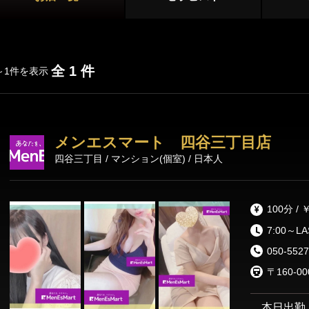
新宿
大久保・高田馬場
店舗型
吉祥寺・三鷹
国分寺・武蔵小金井
マンション型
初台・幡ヶ谷・笹塚
調布・府中
全 1 件
～1件を表示
出張
西東京(田無)・東村山
施術内容
オプション
メンエスマート 四谷三丁目店
池袋・大塚エリア
四谷三丁目 / マンション(個室) / 日本人
池袋
大塚・巣鴨
鼠径部マッサージ
オイルマッサージ
リンパマッサ
練馬・成増
100分 / 
ストレッチ
あかすり
タイ古式マッ
7:00～L
洗体
脱毛
050-5527
恵比寿・渋谷・六本木エリア
〒160-
恵比寿
中目黒
本日出勤