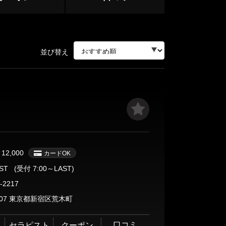
中野・高円寺・荻窪
下北沢・明大前
立川・八王子・町田
並び替え
赤羽・王子・板橋
ージ
￥12,000
カードOK
サージ
AST
(受付 7:00～LAST)
-2217
0007 東京都新宿区荒木町
目黒・麻布
口コミ
セラピスト
クーポン