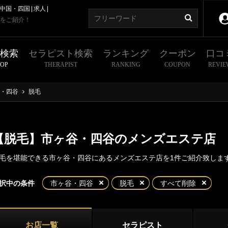
中国・四国
求人
をご紹介！
舗検索
セラピスト検索
ランキング
クーポン
口コ
HOP
THERAPIST
RANKING
COUPON
REVIE
・四谷
脱毛
【脱毛】市ヶ谷・四谷のメンズエステ店
毛を堪能できる市ヶ谷・四谷にあるメンズエステ店を1件ご紹介致しま
東京
神奈川
埼玉
千葉
択中の条件
市ヶ谷・四谷
脱毛
すべて削除
谷・四谷
都
新宿・西東京エリア
ヶ谷
四谷
お店一覧
セラピスト