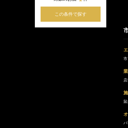
この条件で探す
エ
市
業
店
施
鼠
オ
パ