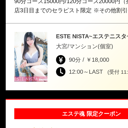
90分コース15000円/120分コース20000円（指
店3日目までのセラピスト限定 ※その他割引
分コース以上のみ対応 ※本指名対象外 ※優良
の他ご不明な点等ございましたら、スタッ
ESTE NISTA~エステニス
さい。
大宮/マンション(個室)
90分 / ￥18,000
12:00～LAST
(受付 11:
エステ魂 限定クーポン