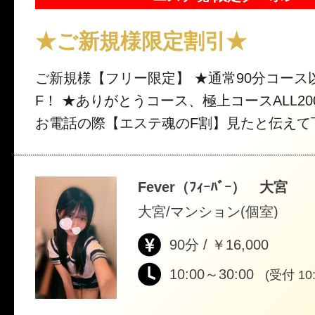
★ご新規様限定割引★
ご新規様【フリー限定】 ★通常90分コース以上1
F！ ★ありがとうコース、極上コースALL2000
お電話の際【エステ魂のF割】見たと伝えて下さい
不可
Fever（ﾌｨｰﾊﾞｰ） 大宮
大宮/マンション(個室)
90分 / ￥16,000
10:00～30:00
(受付 10: