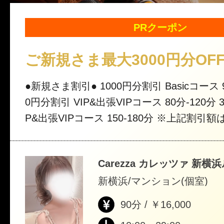
PRクーポン
ご新規さま最大3000円分OF
●新規さま割引● 1000円分割引 Basicコース 90分-180分 200
0円分割引 VIP&出張VIPコース 80分-120分 3000円分割引 VI
P&出張VIPコース 150-180分 ※上記割引額はオプション割
引とコース値引きの合計額 →各コースオプション割引1000
円分を含みます。 ※予約時に「新規割」と一言！ ※一部割
Carezza カレッツァ 新横
引適用外のセラピストもいます（セラピス
新横浜/マンション(個室)
照）
90分 / ￥16,000