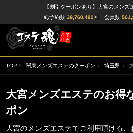
【割引クーポンあり】大宮のメンズ
総予約数
39,760,480
回 会員数
561,
TOP
関東メンズエステのクーポン
埼玉県
ゲストさん
閲覧履歴
関東版
関西版
大宮メンズエステのお得
無料会員登録
北海道・東北版
九州・沖縄版
ポン
ログイン
大宮のメンズエステでご利用頂ける、