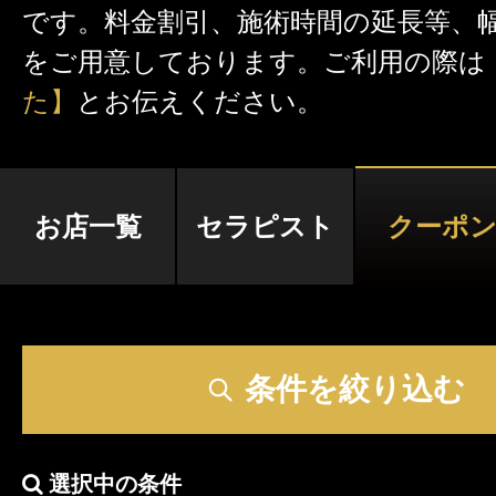
です。料金割引、施術時間の延長等、
激アツなお店を多数掲載！
をご用意しております。ご利用の際は
夏の特集イベント開催中！
た】
とお伝えください。
メンズエステ店
お店一覧
セラピスト
クーポ
お店を探す
セラピスト
お店検索ページへ
セラピストを探す
条件を絞り込む
ランキング
エリアから探す
セラピスト検索ページ
選択中の条件