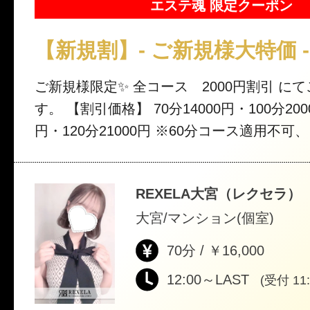
エステ魂 限定クーポン
【新規割】- ご新規様大特価 -
ご新規様限定✨ 全コース 2000円割引 にてご案内致しま
す。 【割引価格】 70分14000円・100分20000円 90分16000
円・120分21000円 ※60分コース適用不可、 ※別途入会金
※ご新規様限定となります。 ※他割引きと
ご指名の場合、別途指名料金が掛かります
REXELA大宮（レクセラ）
大宮/マンション(個室)
70分 / ￥16,000
12:00～LAST
(受付 11: