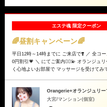
エステ魂 限定クーポン
🌈昼割キャンペーン🌈
平日12時～14時までに ご来店で❣️ ／ 全コース料金を 💗1,00
0円割引💗 ＼ にてご案内🧚‍♀️💫 オランジュリープラスの 暖か
く心地よいお部屋で マッサージを受けてみ
か？☀️⛱️🎐
Orangerie+オランジュリ
大宮/マンション(個室)