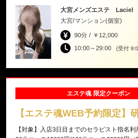
可 ※他割引との併用不可 ※一部割引対象外
大宮メンズエステ Lacie
大宮/マンション(個室)
90分 / ￥12,000
10:00～29:00
(受付 9:0
エステ魂 限定クーポン
【エステ魂WEB予約限定】
【対象】入店3日目までのセラピスト指名利