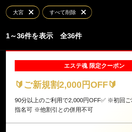
クーポン
東京
神奈川
埼玉
本日出勤のセラピスト
大宮
すべて削除
口コミ
茨城
栃木
群馬
1～36件を表示 全36件
即セラ
体験談
ジャンルから探す
エリアから探す
エステ魂 限定クーポン
写メ日記
🔰ご新規割2,000円OFF🔰
店舗型
マンション(個室)
東京
神奈川
埼玉
90分以上のご利用で2,000円OFF✅ ※初回ご利用の方 ※ご
ニュース
指名可 ※他割引との併用不可
茨城
栃木
群馬
ギャラリー