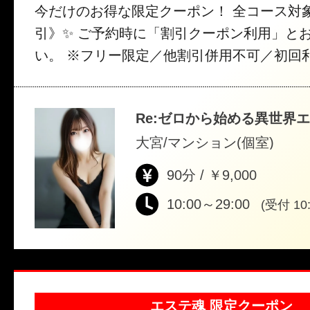
今だけのお得な限定クーポン！ 全コース対象で
引》✨ ご予約時に「割引クーポン利用」と
い。 ※フリー限定／他割引併用不可／初回
Re:ゼロから始める異世界
大宮/マンション(個室)
90分 / ￥9,000
10:00～29:00
(受付 10:
エステ魂 限定クーポン