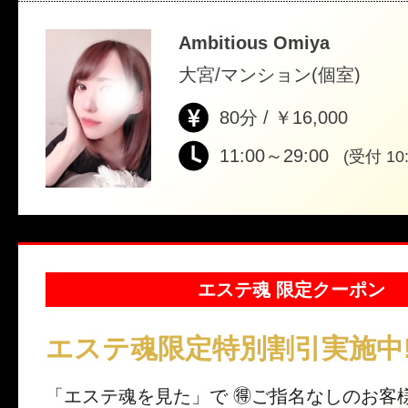
Ambitious Omiya
大宮/マンション(個室)
80分 / ￥16,000
11:00～29:00
(受付 10:
エステ魂 限定クーポン
エステ魂限定特別割引実施中!
「エステ魂を見た」 で 🉐ご指名なしのお客様限定、 90分コ