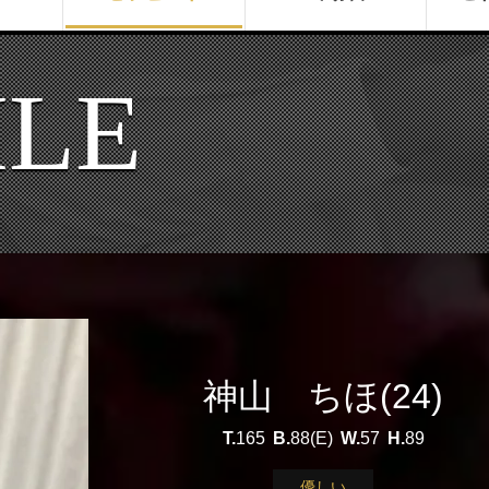
ILE
神山 ちほ(24)
T.
165
B.
88(E)
W.
57
H.
89
優しい