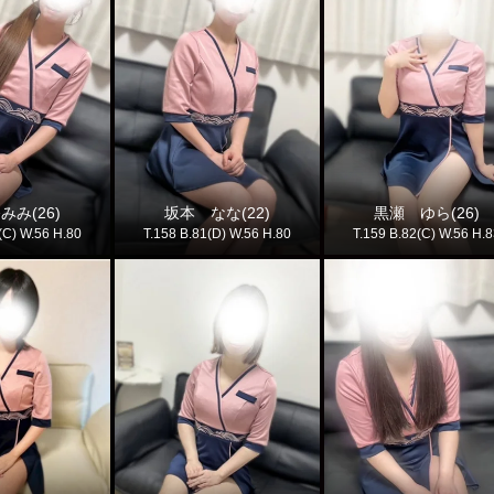
みみ(26)
坂本 なな(22)
黒瀬 ゆら(26)
(C) W.56 H.80
T.158 B.81(D) W.56 H.80
T.159 B.82(C) W.56 H.