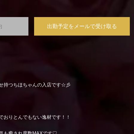
約
出勤予定をメールで受け取る
せ持つちほちゃんの入店です☆彡
でおりとんでもない逸材です！！
気も癒され度数MAXです♡