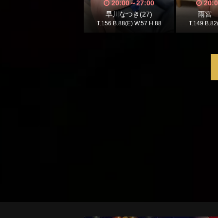
20:00
～
27:00
20:
早川なつき(27)
雨宮 
T.156 B.88(E) W.57 H.88
T.149 B.82