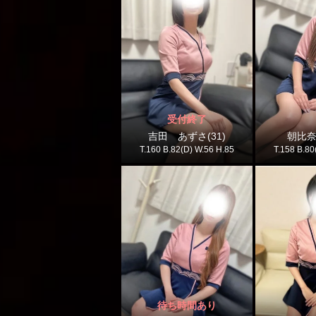
受付終了
吉田 あずさ(31)
朝比奈
T.160 B.82(D) W.56 H.85
T.158 B.80
待ち時間あり