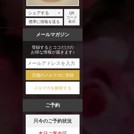
シェアする
QR
コード
facebook
携帯に情報を送る
表示
X
メールマガジン
mixi
登録するとココだけの
お得な情報が届きます♪
店舗のメルマガに登録
メルマガを解除する
ご予約
只今のご予約状況
本日ご案内可