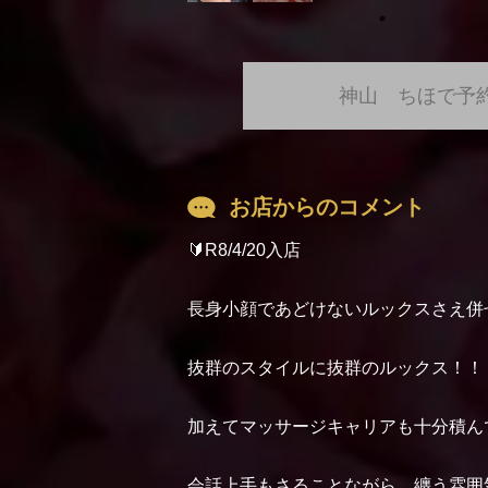
神山 ちほで予
お店からのコメント
🔰R8/4/20入店
長身小顔であどけないルックスさえ併
抜群のスタイルに抜群のルックス！！
加えてマッサージキャリアも十分積ん
会話上手もさることながら、纏う雰囲