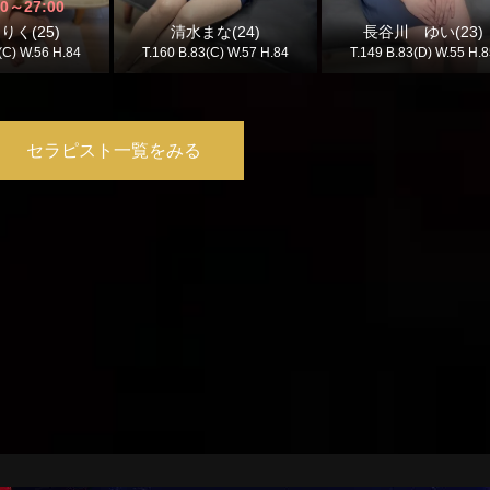
00
～
27:00
りく(25)
清水まな(24)
長谷川 ゆい(23)
(C) W.56 H.84
T.160 B.83(C) W.57 H.84
T.149 B.83(D) W.55 H.
セラピスト一覧をみる