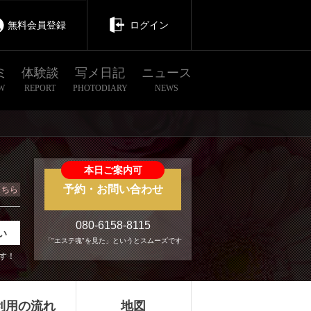
無料会員登録
ログイン
ミ
体験談
写メ日記
ニュース
W
REPORT
PHOTODIARY
NEWS
本日ご案内可
予約・お問い合わせ
こちら
080-6158-8115
い
「"エステ魂"を見た」というとスムーズです
す！
利用の流れ
地図