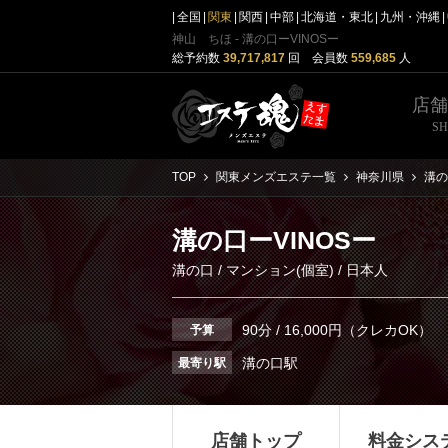
全国
関東
関西
中部
北海道・東北
九州・沖縄
神山 ちほ - 溝の口ーVINOSー
総予約数
39,717,817
回 会員数
559,685
人
店
S
TOP
関東メンズエステ一覧
神奈川県
溝の
溝の口ーVINOSー
溝の口
/
マンション(個室)
/ 日本人
90分 / 16,000円（クレカOK）
予算
溝の口駅
最寄り駅
店舗トップ
料金シス