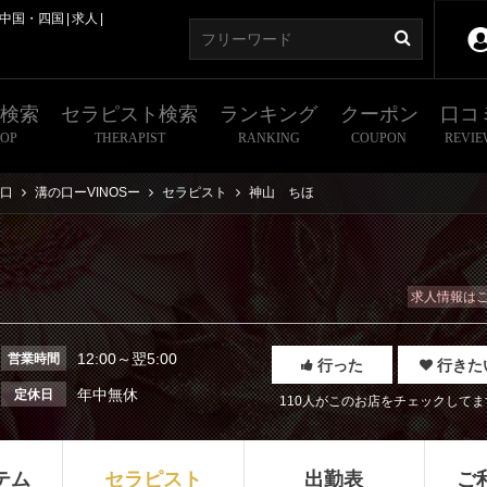
中国・四国
求人
舗検索
セラピスト検索
ランキング
クーポン
口コ
HOP
THERAPIST
RANKING
COUPON
REVIE
口
溝の口ーVINOSー
セラピスト
神山 ちほ
求人情報は
12:00～翌5:00
営業時間
行った
行きた
年中無休
定休日
110人がこのお店をチェックしてま
テム
セラピスト
出勤表
ご