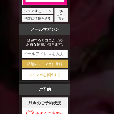
シェアする
QR
コード
facebook
携帯に情報を送る
表示
X
メールマガジン
mixi
登録するとココだけの
お得な情報が届きます♪
店舗のメルマガに登録
メルマガを解除する
ご予約
只今のご予約状況
◎
今すぐご案内可