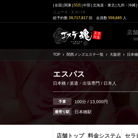
全国
関東
関西
中部
北海道・東北
九州・沖縄
ニュース - エスパス
総予約数
39,717,817
回 会員数
559,685
人
店
S
TOP
関西メンズエステ一覧
大阪府
日本橋
エスパス
日本橋
/
派遣・出張専門
/ 日本人
100分 / 13,000円
予算
日本橋駅
最寄り駅
店舗トップ
料金システム
セラ