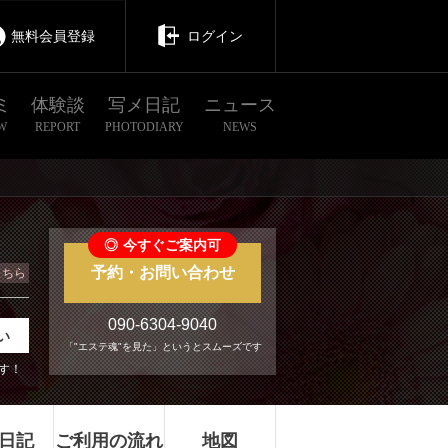
無料会員登録
ログイン
ミ
体験談
写メ日記
ニュース
W
REPORT
PHOTODIARY
NEWS
◎
今すぐご案内可
予約・お問い合わせ
こちら
090-6304-9040
い
「"エステ魂"を見た」というとスムーズです
す！
日記
ご利用の流れ
地図