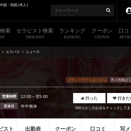
中国・四国
求人
舗検索
セラピスト検索
ランキング
クーポン
口コ
HOP
THERAPIST
RANKING
COUPON
REVIE
エスパス
ニュース
ブランドサイトはこちら
求人情報は
12:00～翌5:00
営業時間
行った
行きた
年中無休
定休日
580人がこのお店をチェックしてま
ピスト
出勤表
クーポン
口コミ
写メ