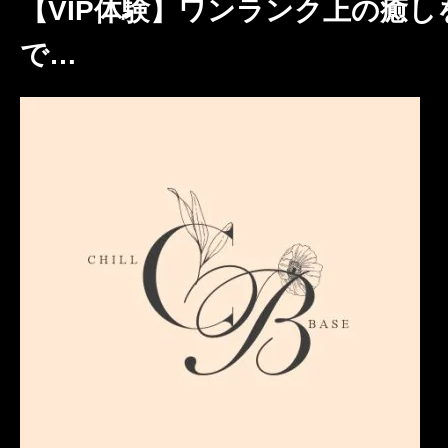
クーポン
【VIP体験】ワンランク上の癒し
北海道
青森
岩手
本日出勤のセラピスト
で…
口コミ
秋田
山形
福島
即セラ
体験談
ジャンルから探す
エリアから探す
写メ日記
店舗型
マンション(個室)
北海道
青森
岩手
ニュース
秋田
山形
福島
ギャラリー