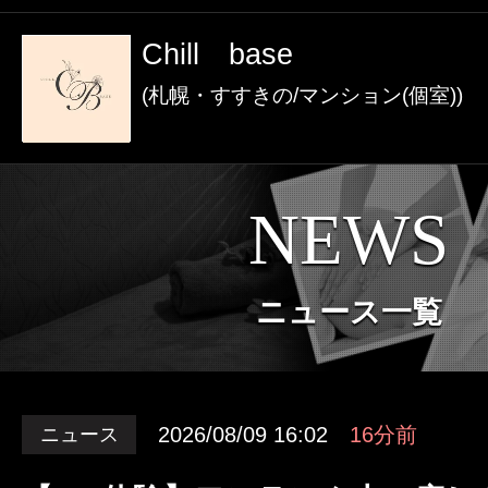
激アツなお店を多数掲載！
Chill base
夏の特集イベント開催中！
(札幌・すすきの/マンション(個室))
メンズエステ店
NEWS
お店を探す
セラピスト
ニュース一覧
お店検索ページへ
セラピストを探す
ランキング
2026/08/09 16:02
16分前
ニュース
エリアから探す
セラピスト検索ページ