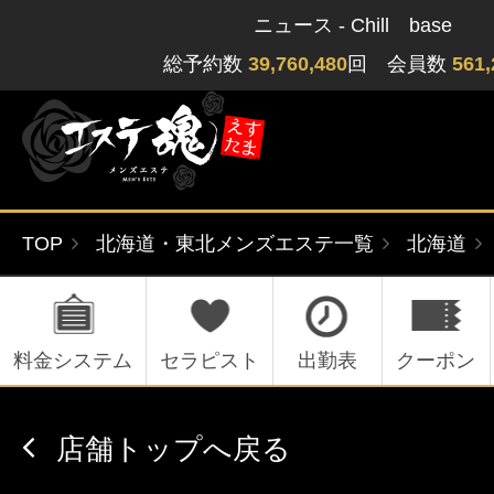
ニュース - Chill base
総予約数
39,760,480
回 会員数
561,
TOP
北海道・東北メンズエステ一覧
北海道
ゲストさん
閲覧履歴
関東版
関西版
無料会員登録
料金システム
セラピスト
出勤表
クーポン
北海道・東北版
九州・沖縄版
店舗トップへ戻る
ログイン