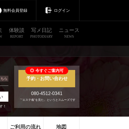
無料会員登録
ログイン
ミ
体験談
写メ日記
ニュース
W
REPORT
PHOTODIARY
NEWS
◎
今すぐご案内可
予約・お問い合わせ
こちら
080-4512-0341
い
「"エステ魂"を見た」というとスムーズです
す！
ご利用の流れ
地図