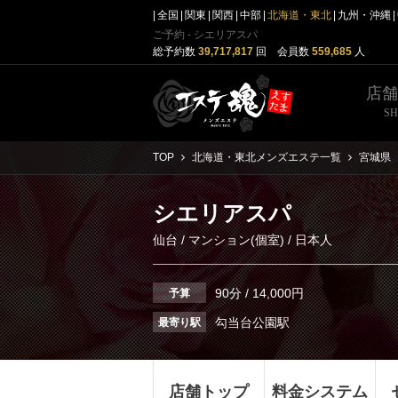
全国
関東
関西
中部
北海道・東北
九州・沖縄
ご予約 - シエリアスパ
総予約数
39,717,817
回 会員数
559,685
人
店
S
TOP
北海道・東北メンズエステ一覧
宮城県
シエリアスパ
仙台
/
マンション(個室)
/ 日本人
90分 / 14,000円
予算
勾当台公園駅
最寄り駅
店舗トップ
料金システム