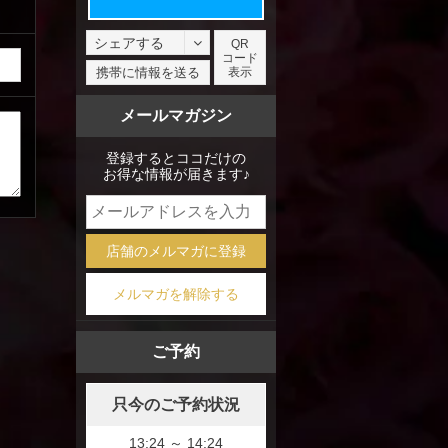
シェアする
QR
コード
facebook
携帯に情報を送る
表示
X
メールマガジン
mixi
登録するとココだけの
お得な情報が届きます♪
店舗のメルマガに登録
メルマガを解除する
ご予約
只今のご予約状況
13:24 ～ 14:24