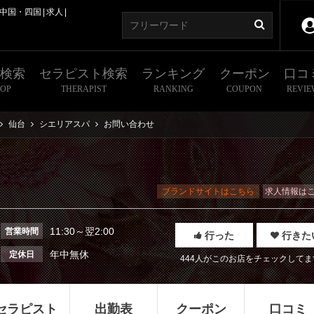
中国・四国
求人
舗検索
セラピスト検索
ランキング
クーポン
口コ
HOP
THERAPIST
RANKING
COUPON
REVIE
仙台
シエリアスパ
お問い合わせ
ブランドサイトはこちら
求人情報は
11:30～翌2:00
営業時間
行った
行きた
年中無休
定休日
444人がこのお店をチェックしてま
セラピスト
出勤表
クーポン
口コミ