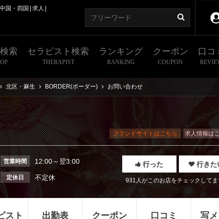
中国・四国
求人
舗検索
セラピスト検索
ランキング
クーポン
口コ
HOP
THERAPIST
RANKING
COUPON
REVIE
北区・麻生
BORDER(ボーダー)
お問い合わせ
ブランドサイトはこちら
求人情報は
12:00～翌3:00
営業時間
行った
行きた
不定休
定休日
931人がこのお店をチェックしてま
ピスト
出勤表
クーポン
口コミ
写メ