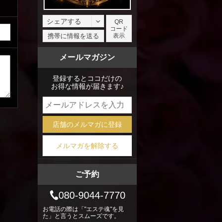
シェアする
QR
コード
facebook
携帯に情報を送る
表示
X
メールマガジン
mixi
登録するとココだけの
お得な情報が届きます♪
店舗のメルマガに登録
メルマガを解除する
ご予約
080-9044-7770
お電話の際は「"エステ魂"を見
た」と言うとスムーズです。