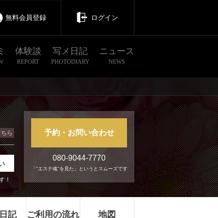
無料会員登録
ログイン
ミ
体験談
写メ日記
ニュース
W
REPORT
PHOTODIARY
NEWS
予約・お問い合わせ
こちら
080-9044-7770
い
「"エステ魂"を見た」というとスムーズです
す！
日記
ご利用の流れ
地図