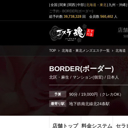
全国
関東
関西
中部
北海道・東北
九州・沖縄
ご予約 - BORDER(ボーダー)
総予約数
39,738,328
回 会員数
560,402
人
店
S
TOP
北海道・東北メンズエステ一覧
北海道
BORDER(ボーダー)
北区・麻生
/
マンション(個室)
/ 日本人
90分 / 19,000円（クレカOK）
予算
地下鉄南北線北24条駅
最寄り駅
店舗トップ
料金システム
セラ