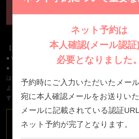
コース選択へ進む
ネット予約は
本人確認(メール認証
【注意事項】
必要となりました
● WEB予約の表記が実際のご案内状況と異なること
● 【エステ魂】上に表示されております情報（コー
は掲載店舗により管理されております。
予約時にご入力いただいたメー
よって掲載された一切の情報につきまして【エステ
宛に本人確認メールをお送りい
するものではありません。
メールに記載されている認証UR
ネット予約が完了となります。