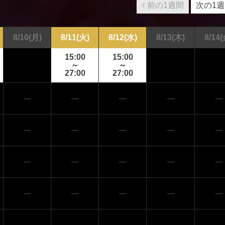
前の1週間
次の1
8/10
(月)
8/11
(火)
8/12
(水)
8/13
(木)
8/14
(
15:00
15:00
～
～
27:00
27:00
─
─
─
─
─
─
─
─
─
─
─
─
─
─
─
─
─
─
─
─