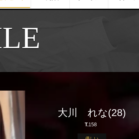
ILE
大川 れな(28)
T.
158
優しい