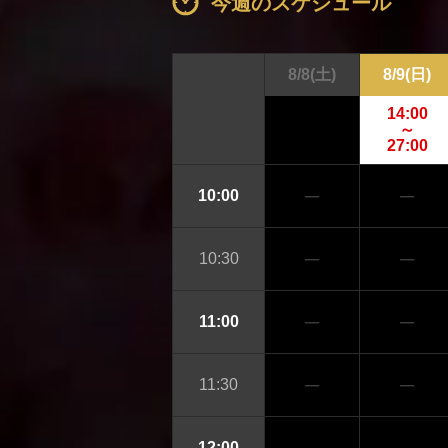
今週のスケジュール
8/8
(土)
8/9
(日)
14:00
～
27:00
─
─
10:00
─
─
10:30
─
─
11:00
─
─
11:30
12:00