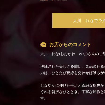
大川 れなで予
お店からのコメント
大川 れな(おおかわ れな)さんのご
洗練された美しさを纏い、気品溢れる
力は、ひとたび視線を交わせば誰もが
しなやかに伸びた手足と繊細な指先か
くれる贅沢なひととき。丁寧な所作と
す。