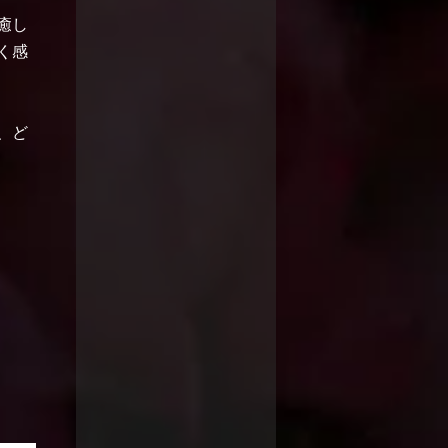
癒し
く感
、ど