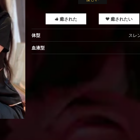
癒された
癒されたい
体型
スレ
血液型