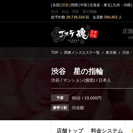
全国
関東
関西
中部
北海道・東北
九州・沖縄
大川 れな - 渋谷 星の指輪
総予約数
39,738,328
回 会員数
560,402
人
店
S
TOP
関東メンズエステ一覧
東京都
渋谷・
渋谷 星の指輪
渋谷
/
マンション(個室)
/ 日本人
90分 / 19,000円
予算
渋谷駅
最寄り駅
店舗トップ
料金システム