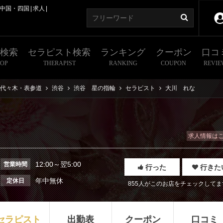
中国・四国
求人
舗検索
セラピスト検索
ランキング
クーポン
口コ
HOP
THERAPIST
RANKING
COUPON
REVIE
代々木・表参道
渋谷
渋谷 星の指輪
セラピスト
大川 れな
求人情報は
12:00～翌5:00
営業時間
行った
行きた
年中無休
定休日
855人がこのお店をチェックしてま
セラピスト
出勤表
クーポン
口コミ