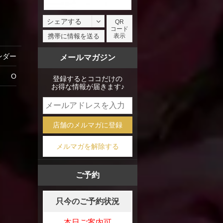
シェアする
QR
コード
facebook
携帯に情報を送る
表示
X
ンダー
メールマガジン
mixi
O
登録するとココだけの
お得な情報が届きます♪
店舗のメルマガに登録
メルマガを解除する
ご予約
只今のご予約状況
本日ご案内可