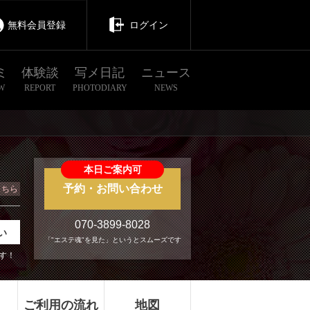
無料会員登録
ログイン
ミ
体験談
写メ日記
ニュース
W
REPORT
PHOTODIARY
NEWS
本日ご案内可
予約・お問い合わせ
こちら
070-3899-8028
い
「"エステ魂"を見た」というとスムーズです
す！
ご利用の流れ
地図