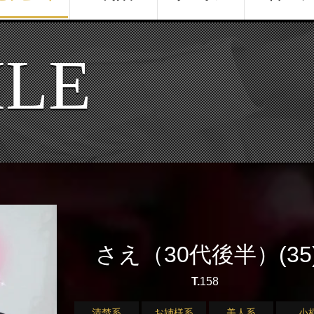
ILE
さえ（30代後半）(35
T.
158
清楚系
お姉様系
美人系
小