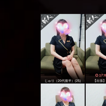
17:
じゅり（20代後半）(25)
【出張】