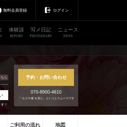
無料会員登録
ログイン
ミ
体験談
写メ日記
ニュース
W
REPORT
PHOTODIARY
NEWS
予約・お問い合わせ
こちら
070-8900-4610
い
「"エステ魂"を見た」というとスムーズです
ます！
ご利用の流れ
地図