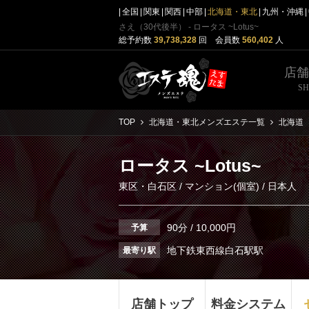
全国
関東
関西
中部
北海道・東北
九州・沖縄
さえ（30代後半） - ロータス ~Lotus~
総予約数
39,738,328
回 会員数
560,402
人
店
S
TOP
北海道・東北メンズエステ一覧
北海道
ロータス ~Lotus~
東区・白石区
/
マンション(個室)
/ 日本人
90分 / 10,000円
予算
地下鉄東西線白石駅駅
最寄り駅
店舗トップ
料金システム