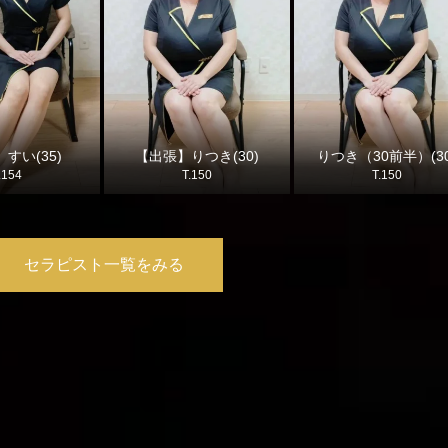
すい(35)
【出張】りつき(30)
りつき（30前半）(30
.154
T.150
T.150
セラピスト一覧をみる