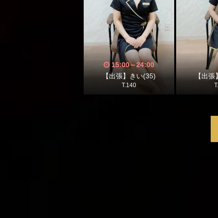
15:00
～
24:00
【出張】きい(35)
【出張】
T.140
T