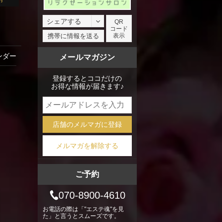
シェアする
QR
コード
facebook
携帯に情報を送る
表示
X
ンダー
メールマガジン
mixi
登録するとココだけの
お得な情報が届きます♪
店舗のメルマガに登録
メルマガを解除する
ご予約
070-8900-4610
お電話の際は「"エステ魂"を見
た」と言うとスムーズです。