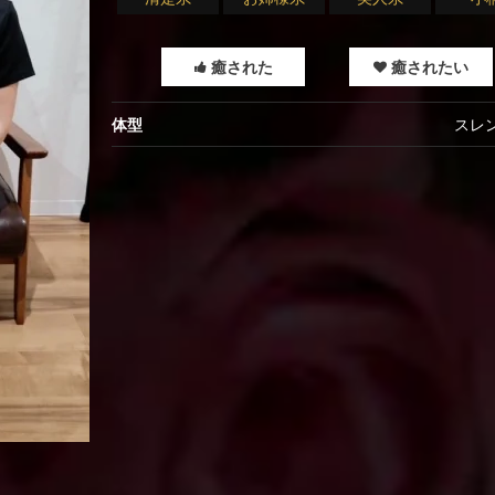
癒された
癒されたい
体型
スレ