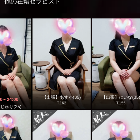
他の在籍セラピスト
【出張】あすか(35)
【出張】にいな(35
00
～
24:00
T.162
T.155
じゅり(25)