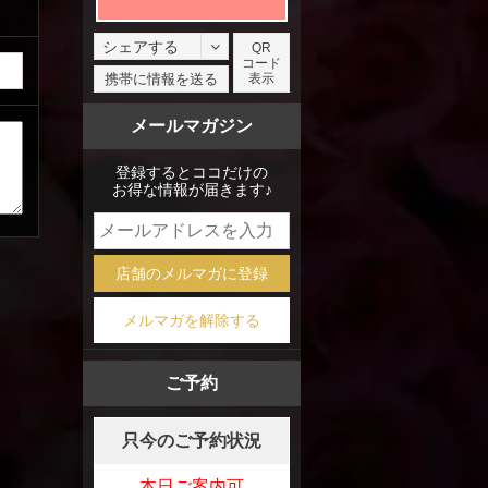
シェアする
QR
コード
facebook
携帯に情報を送る
表示
X
メールマガジン
mixi
登録するとココだけの
お得な情報が届きます♪
店舗のメルマガに登録
メルマガを解除する
ご予約
只今のご予約状況
本日ご案内可