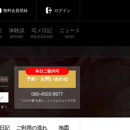
無料会員登録
ログイン
ミ
体験談
写メ日記
ニュース
W
REPORT
PHOTODIARY
NEWS
本日ご案内可
予約・お問い合わせ
こちら
080-4503-9977
い
「"エステ魂"を見た」というとスムーズです
ます！
日記
ご利用の流れ
地図