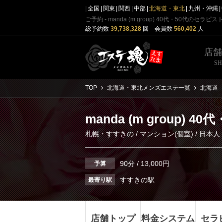
全国
関東
関西
中部
北海道・東北
九州・沖縄
ご予約 - manda (m group) 40代・50代のセラピス
総予約数
39,738,328
回 会員数
560,402
人
店
S
TOP
北海道・東北メンズエステ一覧
北海道
manda (m group) 
札幌・すすきの
/
マンション(個室)
/ 日本人
90分 / 13,000円
予算
すすきの駅
最寄り駅
店舗トップ
料金システム
セラ