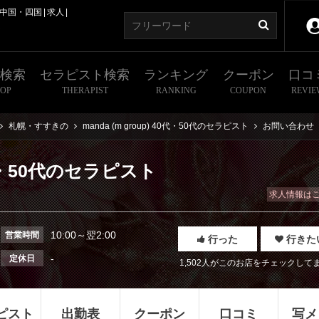
中国・四国
求人
ト
舗検索
セラピスト検索
ランキング
クーポン
口コ
HOP
THERAPIST
RANKING
COUPON
REVIE
札幌・すすきの
manda (m group) 40代・50代のセラピスト
お問い合わせ
40代・50代のセラピスト
求人情報は
10:00～翌2:00
営業時間
行った
行きた
-
定休日
1,502人がこのお店をチェックして
ピスト
出勤表
クーポン
口コミ
写メ