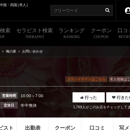
中国・四国
求人
舗検索
セラピスト検索
ランキング
クーポン
口コ
HOP
THERAPIST
RANKING
COUPON
REVIE
俺の家
お問い合わせ
ブランドサイトはこちら
求人情報は
10:00～7:00
営業時間
行った
行きた
年中無休
定休日
1,769人がこのお店をチェックして
ピスト
出勤表
クーポン
口コミ
写メ