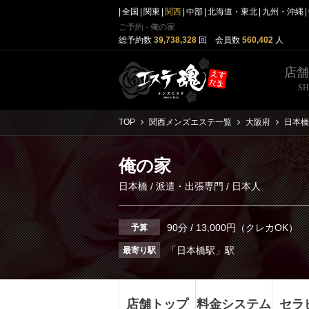
全国
関東
関西
中部
北海道・東北
九州・沖縄
ご予約 - 俺の家
総予約数
39,738,328
回 会員数
560,402
人
店
S
TOP
関西メンズエステ一覧
大阪府
日本橋
俺の家
日本橋
/
派遣・出張専門
/ 日本人
90分 / 13,000円（クレカOK）
予算
「日本橋駅」駅
最寄り駅
店舗トップ
料金システム
セラ