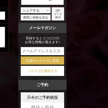
シェアする
QR
コード
facebook
携帯に情報を送る
表示
X
メールマガジン
mixi
登録するとココだけの
お得な情報が届きます♪
店舗のメルマガに登録
メルマガを解除する
ご予約
只今のご予約状況
20:11 ～ 21:11