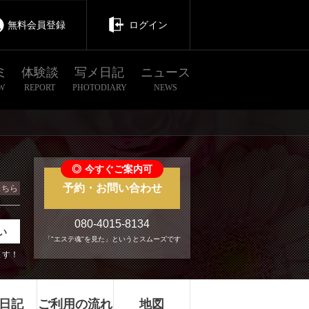
無料会員登録
ログイン
ミ
体験談
写メ日記
ニュース
W
REPORT
PHOTODIARY
NEWS
◎
今すぐご案内可
予約・お問い合わせ
こちら
080-4015-8134
い
「"エステ魂"を見た」というとスムーズです
ます！
日記
ご利用の流れ
地図