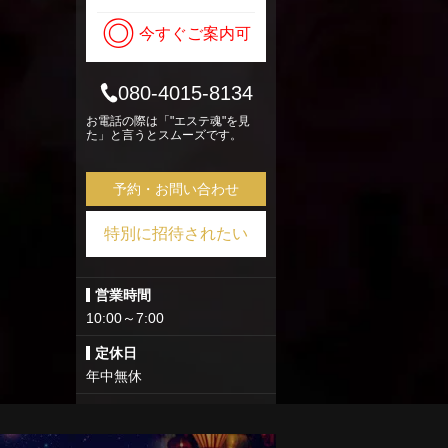
◎
今すぐご案内可
080-4015-8134
お電話の際は「"エステ魂"を見
た」と言うとスムーズです。
予約・お問い合わせ
特別に招待されたい
営業時間
10:00～7:00
定休日
年中無休